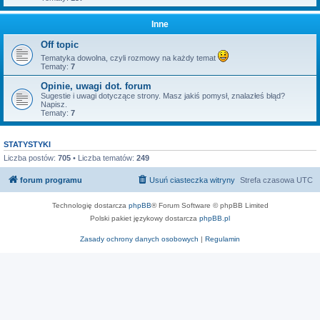
Inne
Off topic
Tematyka dowolna, czyli rozmowy na każdy temat
Tematy:
7
Opinie, uwagi dot. forum
Sugestie i uwagi dotyczące strony. Masz jakiś pomysł, znalazłeś błąd?
Napisz.
Tematy:
7
STATYSTYKI
Liczba postów:
705
• Liczba tematów:
249
forum programu
Usuń ciasteczka witryny
Strefa czasowa
UTC
Technologię dostarcza
phpBB
® Forum Software © phpBB Limited
Polski pakiet językowy dostarcza
phpBB.pl
Zasady ochrony danych osobowych
|
Regulamin