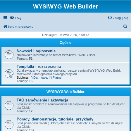
WYSIWYG Web Builder
FAQ
Zaloguj się
S
forum programu
z
Dzisiaj jest 19 kwie 2026, o 09:13
u
Ogólne
k
Nowości i ogłoszenia
a
Najnowsze informacje na temat WYSIWYG Web Builder
Tematy:
52
j
Templatki i rozszerzenia
Dział związany z templatkami oraz rozszerzeniami WYSIWYG Web Build.
Możliwość udostępnienia swojego projektu.
Subfora:
Darmowe
,
Płatne
Tematy:
15
WYSIWYG Web Builder
FAQ zamówienie i aktywacja
Jeśli masz problem z zamówieniem lub aktywacją programu, to ten dział jest
dla Ciebie.
Tematy:
12
Porady, demonstracje, tutoriale, przykłady
Jeśli posiadasz wiedzę, którą chcesz się podzielić z innymi, to ten dział jest
dla Ciebie.
Tematy:
157