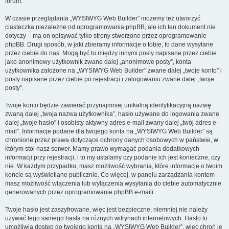
forum.
W czasie przeglądania „WYSIWYG Web Builder” możemy też utworzyć
ciasteczka niezależne od oprogramowania phpBB, ale ich ten dokument nie
dotyczy – ma on opisywać tylko strony stworzone przez oprogramowanie
phpBB. Drugi sposób, w jaki zbieramy informacje o tobie, to dane wysyłane
przez ciebie do nas. Mogą być to między innymi posty napisane przez ciebie
jako anonimowy użytkownik zwane dalej „anonimowe posty”, konta
użytkownika założone na „WYSIWYG Web Builder” zwane dalej „twoje konto” i
posty napisane przez ciebie po rejestracji i zalogowaniu zwane dalej „twoje
posty”.
Twoje konto będzie zawierać przynajmniej unikalną identyfikacyjną nazwę
zwaną dalej „twoja nazwa użytkownika”, hasło używane do logowania zwane
dalej „twoje hasło” i osobisty aktywny adres e-mail zwany dalej „twój adres e-
mail”. Informacje podane dla twojego konta na „WYSIWYG Web Builder” są
chronione przez prawa dotyczące ochrony danych osobowych w państwie, w
którym stoi nasz serwer. Mamy prawo wymagać podania dodatkowych
informacji przy rejestracji, i to my ustalamy czy podanie ich jest konieczne, czy
nie. W każdym przypadku, masz możliwość wybrania, które informacje o twoim
koncie są wyświetlane publicznie. Co więcej, w panelu zarządzania kontem
masz możliwość włączenia lub wyłączenia wysyłania do ciebie automatycznie
generowanych przez oprogramowanie phpBB e-maili.
Twoje hasło jest zaszyfrowane, więc jest bezpieczne, niemniej nie należy
używać tego samego hasła na różnych witrynach internetowych. Hasło to
umożliwia dostęp do twojego konta na „WYSIWYG Web Builder”, więc chroń je