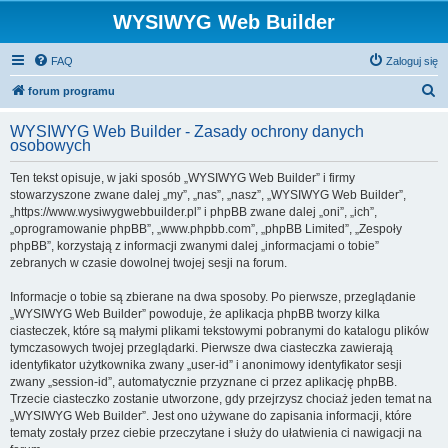
WYSIWYG Web Builder
FAQ
Zaloguj się
S
forum programu
z
WYSIWYG Web Builder - Zasady ochrony danych
u
osobowych
k
Ten tekst opisuje, w jaki sposób „WYSIWYG Web Builder” i firmy
a
stowarzyszone zwane dalej „my”, „nas”, „nasz”, „WYSIWYG Web Builder”,
j
„https://www.wysiwygwebbuilder.pl” i phpBB zwane dalej „oni”, „ich”,
„oprogramowanie phpBB”, „www.phpbb.com”, „phpBB Limited”, „Zespoły
phpBB”, korzystają z informacji zwanymi dalej „informacjami o tobie”
zebranych w czasie dowolnej twojej sesji na forum.
Informacje o tobie są zbierane na dwa sposoby. Po pierwsze, przeglądanie
„WYSIWYG Web Builder” powoduje, że aplikacja phpBB tworzy kilka
ciasteczek, które są małymi plikami tekstowymi pobranymi do katalogu plików
tymczasowych twojej przeglądarki. Pierwsze dwa ciasteczka zawierają
identyfikator użytkownika zwany „user-id” i anonimowy identyfikator sesji
zwany „session-id”, automatycznie przyznane ci przez aplikację phpBB.
Trzecie ciasteczko zostanie utworzone, gdy przejrzysz chociaż jeden temat na
„WYSIWYG Web Builder”. Jest ono używane do zapisania informacji, które
tematy zostały przez ciebie przeczytane i służy do ułatwienia ci nawigacji na