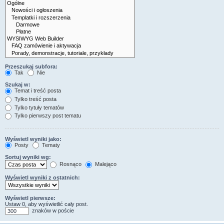
Przeszukaj subfora:
Tak
Nie
Szukaj w:
Temat i treść posta
Tylko treść posta
Tylko tytuły tematów
Tylko pierwszy post tematu
Wyświetl wyniki jako:
Posty
Tematy
Sortuj wyniki wg:
Rosnąco
Malejąco
Wyświetl wyniki z ostatnich:
Wyświetl pierwsze:
Ustaw 0, aby wyświetlić cały post.
znaków w poście