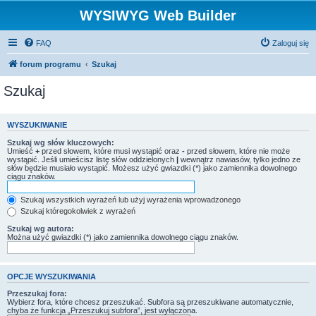
WYSIWYG Web Builder
FAQ
Zaloguj się
forum programu
Szukaj
Szukaj
WYSZUKIWANIE
Szukaj wg słów kluczowych:
Umieść
+
przed słowem, które musi wystąpić oraz
-
przed słowem, które nie może
wystąpić. Jeśli umieścisz listę słów oddzielonych
|
wewnątrz nawiasów, tylko jedno ze
słów będzie musiało wystąpić. Możesz użyć gwiazdki (*) jako zamiennika dowolnego
ciągu znaków.
Szukaj wszystkich wyrażeń lub użyj wyrażenia wprowadzonego
Szukaj któregokolwiek z wyrażeń
Szukaj wg autora:
Można użyć gwiazdki (*) jako zamiennika dowolnego ciągu znaków.
OPCJE WYSZUKIWANIA
Przeszukaj fora:
Wybierz fora, które chcesz przeszukać. Subfora są przeszukiwane automatycznie,
chyba że funkcja „Przeszukuj subfora”, jest wyłączona.