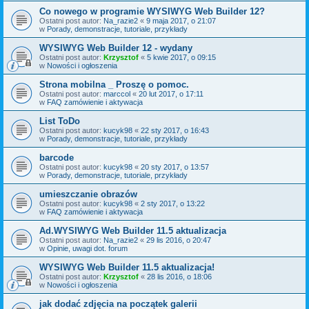
Co nowego w programie WYSIWYG Web Builder 12?
Ostatni post autor:
Na_razie2
«
9 maja 2017, o 21:07
w
Porady, demonstracje, tutoriale, przykłady
WYSIWYG Web Builder 12 - wydany
Ostatni post autor:
Krzysztof
«
5 kwie 2017, o 09:15
w
Nowości i ogłoszenia
Strona mobilna _ Proszę o pomoc.
Ostatni post autor:
marccol
«
20 lut 2017, o 17:11
w
FAQ zamówienie i aktywacja
List ToDo
Ostatni post autor:
kucyk98
«
22 sty 2017, o 16:43
w
Porady, demonstracje, tutoriale, przykłady
barcode
Ostatni post autor:
kucyk98
«
20 sty 2017, o 13:57
w
Porady, demonstracje, tutoriale, przykłady
umieszczanie obrazów
Ostatni post autor:
kucyk98
«
2 sty 2017, o 13:22
w
FAQ zamówienie i aktywacja
Ad.WYSIWYG Web Builder 11.5 aktualizacja
Ostatni post autor:
Na_razie2
«
29 lis 2016, o 20:47
w
Opinie, uwagi dot. forum
WYSIWYG Web Builder 11.5 aktualizacja!
Ostatni post autor:
Krzysztof
«
28 lis 2016, o 18:06
w
Nowości i ogłoszenia
jak dodać zdjęcia na początek galerii