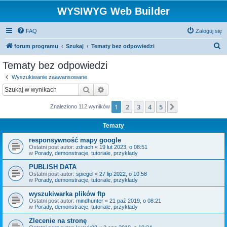
WYSIWYG Web Builder
FAQ
Zaloguj się
S
forum programu
Szukaj
Tematy bez odpowiedzi
z
Tematy bez odpowiedzi
u
Wyszukiwanie zaawansowane
k
Szukaj
Wyszukiwanie zaawansowane
a
1
2
3
4
5
Następna
Znaleziono 112 wyników
j
Tematy
responsywność mapy google
Ostatni post autor:
zdrach
«
19 lut 2023, o 08:51
w
Porady, demonstracje, tutoriale, przykłady
PUBLISH DATA
Ostatni post autor:
spiegel
«
27 lip 2022, o 10:58
w
Porady, demonstracje, tutoriale, przykłady
wyszukiwarka plików ftp
Ostatni post autor:
mindhunter
«
21 paź 2019, o 08:21
w
Porady, demonstracje, tutoriale, przykłady
Zlecenie na stronę