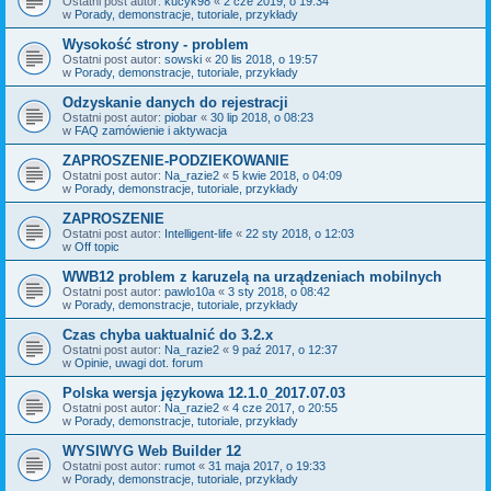
Ostatni post autor:
kucyk98
«
2 cze 2019, o 19:34
w
Porady, demonstracje, tutoriale, przykłady
Wysokość strony - problem
Ostatni post autor:
sowski
«
20 lis 2018, o 19:57
w
Porady, demonstracje, tutoriale, przykłady
Odzyskanie danych do rejestracji
Ostatni post autor:
piobar
«
30 lip 2018, o 08:23
w
FAQ zamówienie i aktywacja
ZAPROSZENIE-PODZIEKOWANIE
Ostatni post autor:
Na_razie2
«
5 kwie 2018, o 04:09
w
Porady, demonstracje, tutoriale, przykłady
ZAPROSZENIE
Ostatni post autor:
Intelligent-life
«
22 sty 2018, o 12:03
w
Off topic
WWB12 problem z karuzelą na urządzeniach mobilnych
Ostatni post autor:
pawlo10a
«
3 sty 2018, o 08:42
w
Porady, demonstracje, tutoriale, przykłady
Czas chyba uaktualnić do 3.2.x
Ostatni post autor:
Na_razie2
«
9 paź 2017, o 12:37
w
Opinie, uwagi dot. forum
Polska wersja językowa 12.1.0_2017.07.03
Ostatni post autor:
Na_razie2
«
4 cze 2017, o 20:55
w
Porady, demonstracje, tutoriale, przykłady
WYSIWYG Web Builder 12
Ostatni post autor:
rumot
«
31 maja 2017, o 19:33
w
Porady, demonstracje, tutoriale, przykłady