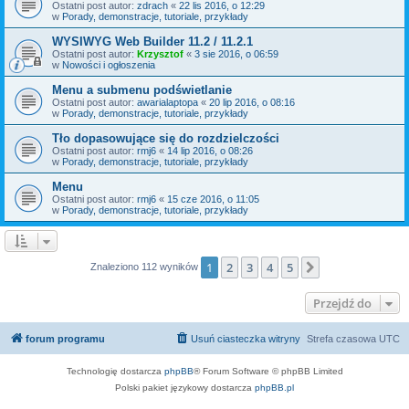
Ostatni post autor:
zdrach
«
22 lis 2016, o 12:29
w
Porady, demonstracje, tutoriale, przykłady
WYSIWYG Web Builder 11.2 / 11.2.1
Ostatni post autor:
Krzysztof
«
3 sie 2016, o 06:59
w
Nowości i ogłoszenia
Menu a submenu podświetlanie
Ostatni post autor:
awarialaptopa
«
20 lip 2016, o 08:16
w
Porady, demonstracje, tutoriale, przykłady
Tło dopasowujące się do rozdzielczości
Ostatni post autor:
rmj6
«
14 lip 2016, o 08:26
w
Porady, demonstracje, tutoriale, przykłady
Menu
Ostatni post autor:
rmj6
«
15 cze 2016, o 11:05
w
Porady, demonstracje, tutoriale, przykłady
1
2
3
4
5
Następna
Znaleziono 112 wyników
Przejdź do
forum programu
Usuń ciasteczka witryny
Strefa czasowa
UTC
Technologię dostarcza
phpBB
® Forum Software © phpBB Limited
Polski pakiet językowy dostarcza
phpBB.pl