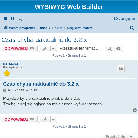
WYSIWYG Web Builder
FAQ
Zaloguj się
S
forum programu
Inne
Opinie, uwagi dot. forum
z
Czas chyba uaktualnić do 3.2.x
u
Szukaj
Wyszuki
ODPOWIEDZ
k
Posty: 1 • Strona
1
z
1
a
Na_razie2
j
Początkujący
Czas chyba uaktualnić do 3.2.x
P
9 paź 2017, o 12:37
o
s
Przydało by się uaktualnić phpBB do 3.2.x.
t
Trochę lepiej się ogląda na mniejszych wyświetlaczach.
ODPOWIEDZ
Posty: 1 • Strona
1
z
1
Przejdź do