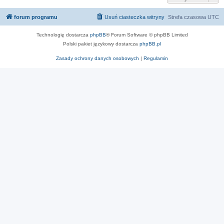
forum programu
Usuń ciasteczka witryny
Strefa czasowa
UTC
Technologię dostarcza
phpBB
® Forum Software © phpBB Limited
Polski pakiet językowy dostarcza
phpBB.pl
Zasady ochrony danych osobowych
|
Regulamin