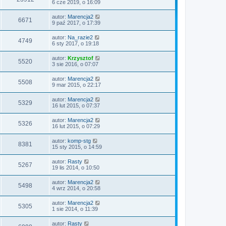
6 cze 2019, o 16:09
z
y
p
autor:
Marencja2
6671
o
9 paź 2017, o 17:39
s
t
autor:
Na_razie2
4749
6 sty 2017, o 19:18
autor:
Krzysztof
5520
3 sie 2016, o 07:07
autor:
Marencja2
5508
9 mar 2015, o 22:17
autor:
Marencja2
5329
16 lut 2015, o 07:37
autor:
Marencja2
5326
16 lut 2015, o 07:29
autor:
komp-stg
8381
15 sty 2015, o 14:59
autor:
Rasty
5267
19 lis 2014, o 10:50
autor:
Marencja2
5498
4 wrz 2014, o 20:58
autor:
Marencja2
5305
1 sie 2014, o 11:39
autor:
Rasty