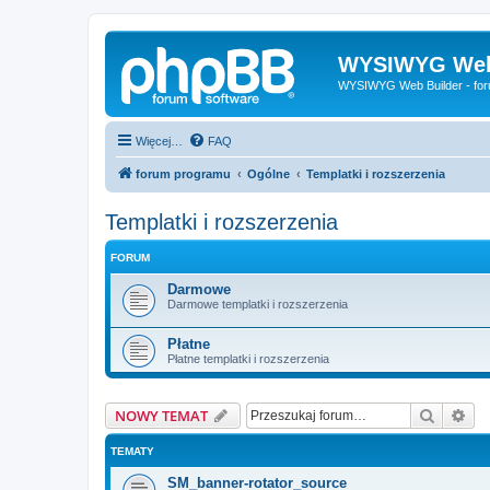
WYSIWYG Web
WYSIWYG Web Builder - fo
Więcej…
FAQ
forum programu
Ogólne
Templatki i rozszerzenia
Templatki i rozszerzenia
FORUM
Darmowe
Darmowe templatki i rozszerzenia
Płatne
Płatne templatki i rozszerzenia
Szukaj
Wy
NOWY TEMAT
TEMATY
SM_banner-rotator_source