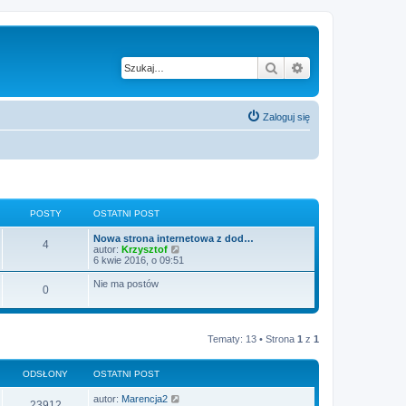
Szukaj
Wyszukiwanie z
Zaloguj się
POSTY
OSTATNI POST
Nowa strona internetowa z dod…
4
W
autor:
Krzysztof
y
6 kwie 2016, o 09:51
ś
w
Nie ma postów
0
i
e
t
l
n
Tematy: 13 • Strona
1
z
1
a
j
n
ODSŁONY
OSTATNI POST
o
w
autor:
Marencja2
s
23912