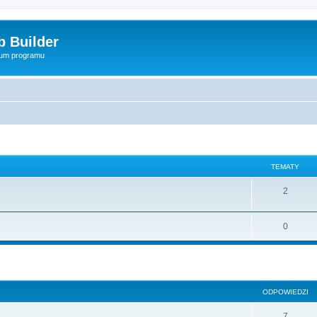
 Builder
rum programu
TEMATY
2
0
szukiwanie zaawansowane
ODPOWIEDZI
7