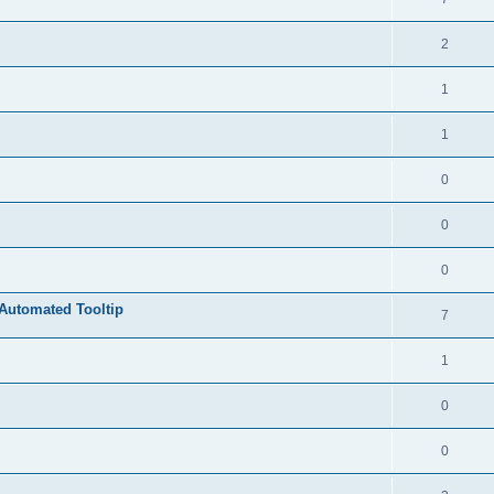
2
1
1
0
0
0
Automated Tooltip
7
1
0
0