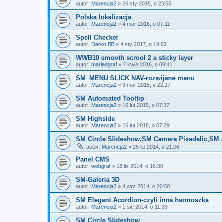
autor:
Marencja2
»
26 sty 2015, o 23:55
Polska lokalizacja
autor:
Marencja2
»
4 mar 2016, o 07:11
Spell Checker
autor:
Darko.BB
»
4 sty 2017, o 19:03
WWB10 smooth scrool 2 a sticky layer
autor:
marledgraf
»
7 kwie 2016, o 09:41
SM_MENU SLICK NAV-rozwijane menu
autor:
Marencja2
»
9 mar 2015, o 22:17
SM Automated Tooltip
autor:
Marencja2
»
16 lut 2015, o 07:37
SM Highslde
autor:
Marencja2
»
16 lut 2015, o 07:29
SM Circle Slideshow,SM Camera Pixedelic,SM 
autor:
Marencja2
»
25 lip 2014, o 21:06
Panel CMS
autor:
webgraf
»
18 lis 2014, o 16:30
SM-Galeria 3D
autor:
Marencja2
»
4 wrz 2014, o 20:58
SM Elegant Acordion-czyli inna harmoszka
autor:
Marencja2
»
1 sie 2014, o 11:39
SM Circle Slideshow