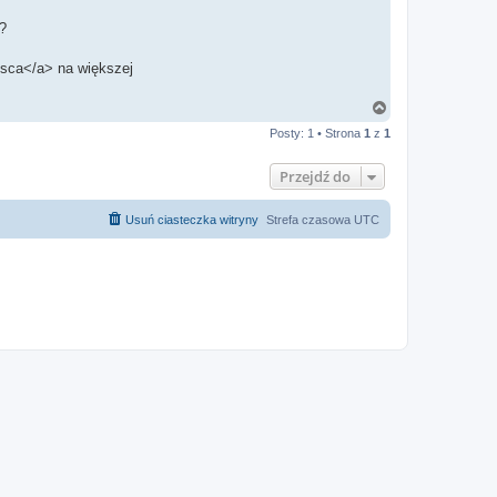
?
ca</a> na większej
N
a
Posty: 1 • Strona
1
z
1
g
ó
r
Przejdź do
ę
Usuń ciasteczka witryny
Strefa czasowa
UTC