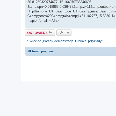
50.81239320774677, 16.164070735846693
&amp;spn=0.018863,0.036478&amp;z=11&amp;output=embe
hl=pl&amp;ie=UTF8&amp;oe=UTF8&amp;msa=0&amp;msi
0&amp;start=200&amp;t=h&amp;ll=51.102767,15.598011
mapie</small></div>
ODPOWIEDZ
Wróć do „Porady, demonstracje, tutoriale, przykłady”
forum programu