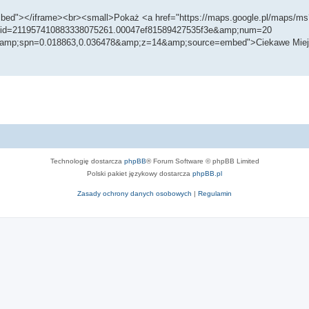
d"></iframe><br><small>Pokaż <a href="https://maps.google.pl/maps/ms
d=211957410883338075261.00047ef81589427535f3e&amp;num=20
&amp;spn=0.018863,0.036478&amp;z=14&amp;source=embed">Ciekawe Miejs
Technologię dostarcza
phpBB
® Forum Software © phpBB Limited
Polski pakiet językowy dostarcza
phpBB.pl
Zasady ochrony danych osobowych
|
Regulamin