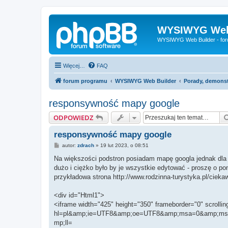
WYSIWYG Web
WYSIWYG Web Builder - fo
Więcej…
FAQ
forum programu
WYSIWYG Web Builder
Porady, demonstr
responsywność mapy google
ODPOWIEDZ
responsywność mapy google
P
autor:
zdrach
»
19 lut 2023, o 08:51
o
s
Na większości podstron posiadam mapę googla jednak dla st
t
dużo i ciężko było by je wszystkie edytować - proszę o p
przykładowa strona http://www.rodzinna-turystyka.pl/ciekaw
<div id="Html1">
<iframe width="425" height="350" frameborder="0" scrolli
hl=pl&amp;ie=UTF8&amp;oe=UTF8&amp;msa=0&amp;msid
mp;ll=