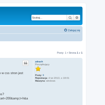
Szukaj
Wyszukiwanie z
Zaloguj się
Posty: 1 • Strona
1
z
1
zdrach
Początkujący
 w css stron jest
Posty:
9
Rejestracja:
4 lut 2013, o 18:01
Maszyna:
windows
ms?
art=200&amp;t=h&a