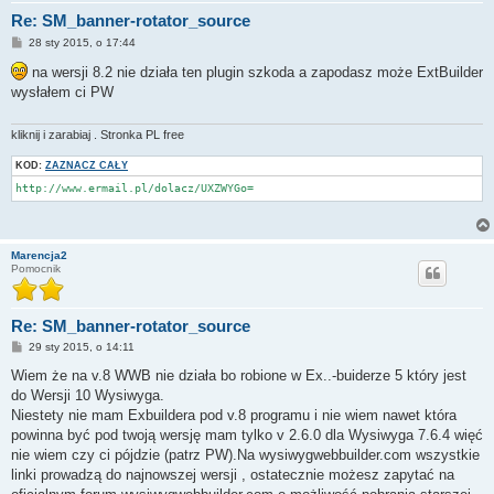
Re: SM_banner-rotator_source
P
28 sty 2015, o 17:44
o
s
na wersji 8.2 nie działa ten plugin szkoda a zapodasz może ExtBuilder
t
wysłałem ci PW
kliknij i zarabiaj . Stronka PL free
KOD:
ZAZNACZ CAŁY
http://www.ermail.pl/dolacz/UXZWYGo=
Marencja2
Pomocnik
Re: SM_banner-rotator_source
P
29 sty 2015, o 14:11
o
s
Wiem że na v.8 WWB nie działa bo robione w Ex..-buiderze 5 który jest
t
do Wersji 10 Wysiwyga.
Niestety nie mam Exbuildera pod v.8 programu i nie wiem nawet która
powinna być pod twoją wersję mam tylko v 2.6.0 dla Wysiwyga 7.6.4 więć
nie wiem czy ci pójdzie (patrz PW).Na wysiwygwebbuilder.com wszystkie
linki prowadzą do najnowszej wersji , ostatecznie możesz zapytać na