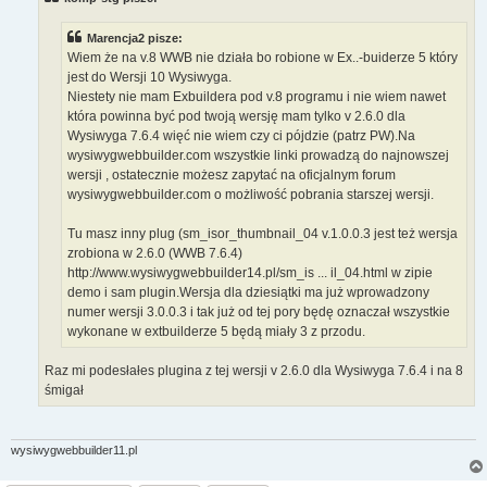
Marencja2 pisze:
Wiem że na v.8 WWB nie działa bo robione w Ex..-buiderze 5 który
jest do Wersji 10 Wysiwyga.
Niestety nie mam Exbuildera pod v.8 programu i nie wiem nawet
która powinna być pod twoją wersję mam tylko v 2.6.0 dla
Wysiwyga 7.6.4 więć nie wiem czy ci pójdzie (patrz PW).Na
wysiwygwebbuilder.com wszystkie linki prowadzą do najnowszej
wersji , ostatecznie możesz zapytać na oficjalnym forum
wysiwygwebbuilder.com o możliwość pobrania starszej wersji.
Tu masz inny plug (sm_isor_thumbnail_04 v.1.0.0.3 jest też wersja
zrobiona w 2.6.0 (WWB 7.6.4)
http://www.wysiwygwebbuilder14.pl/sm_is ... il_04.html w zipie
demo i sam plugin.Wersja dla dziesiątki ma już wprowadzony
numer wersji 3.0.0.3 i tak już od tej pory będę oznaczał wszystkie
wykonane w extbuilderze 5 będą miały 3 z przodu.
Raz mi podesłałes plugina z tej wersji v 2.6.0 dla Wysiwyga 7.6.4 i na 8
śmigał
wysiwygwebbuilder11.pl