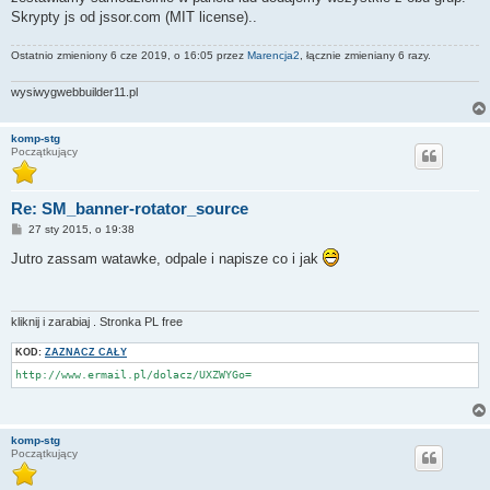
Skrypty js od jssor.com (MIT license)..
Ostatnio zmieniony 6 cze 2019, o 16:05 przez
Marencja2
, łącznie zmieniany 6 razy.
wysiwygwebbuilder11.pl
komp-stg
Początkujący
Re: SM_banner-rotator_source
P
27 sty 2015, o 19:38
o
s
Jutro zassam watawke, odpale i napisze co i jak
t
kliknij i zarabiaj . Stronka PL free
KOD:
ZAZNACZ CAŁY
http://www.ermail.pl/dolacz/UXZWYGo=
komp-stg
Początkujący