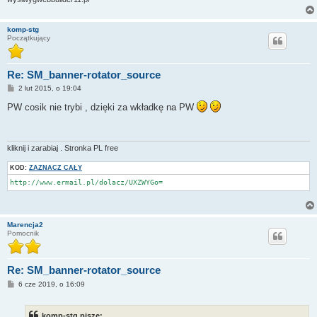
komp-stg
Początkujący
Re: SM_banner-rotator_source
P
2 lut 2015, o 19:04
o
s
PW cosik nie trybi , dzięki za wkładkę na PW
t
kliknij i zarabiaj . Stronka PL free
KOD:
ZAZNACZ CAŁY
http://www.ermail.pl/dolacz/UXZWYGo=
Marencja2
Pomocnik
Re: SM_banner-rotator_source
P
6 cze 2019, o 16:09
o
s
t
komp-stg pisze: