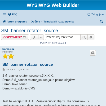
WYSIWYG Web Builder
FAQ
Zaloguj się
S
forum programu
Ogólne
Templatki i rozszerzenia
z
SM_banner-rotator_source
u
Szukaj
Wyszuki
ODPOWIEDZ
k
Posty: 8 • Strona
1
z
1
a
Marencja2
j
Pomocnik
SM_banner-rotator_source
P
26 sty 2015, o 23:55
o
s
SM_banner-rotator_source v.3.X.X.X.
t
Demo SM_banner-rotator_source jako pokaz slajdów.
Demo Jako baner
Demo w szablonie CMS
Jest to wersja 3.X.X.X . Zwiększono liczbę fx. dla obrazków.Fx.
zestawiamy samodzielnie w panelu lud dodajemy wszystkie z obu grup.