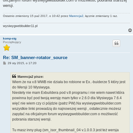
oficjalnym forum wysiwygwebbuilder.com o możliwość pobrania starszej
wersji.
Ostatnio zmieniony 15 paź 2017, o 10:42 przez
Marencja2
, łącznie zmieniany 1 raz.
wysiwygwebbuilder11.pl
komp-stg
Początkujący
Re: SM_banner-rotator_source
P
29 sty 2015, o 17:20
o
s
t
Marencja2 pisze:
Wiem że na v.8 WWB nie działa bo robione w Ex..-buiderze 5 który jest
do Wersji 10 Wysiwyga.
Niestety nie mam Exbuildera pod v.8 programu i nie wiem nawet która
powinna być pod twoją wersję mam tylko v 2.6.0 dla Wysiwyga 7.6.4
więć nie wiem czy ci pójdzie (patrz PW).Na wysiwygwebbuilder.com
wszystkie linki prowadzą do najnowszej wersji , ostatecznie możesz
zapytać na oficjalnym forum wysiwygwebbuilder.com o możliwość
pobrania starszej wersji.
Tu masz inny plug (sm_isor_thumbnail_04 v.1.0.0.3 jest też wersja