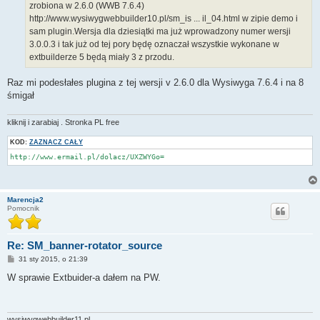
zrobiona w 2.6.0 (WWB 7.6.4)
http://www.wysiwygwebbuilder10.pl/sm_is ... il_04.html w zipie demo i
sam plugin.Wersja dla dziesiątki ma już wprowadzony numer wersji
3.0.0.3 i tak już od tej pory będę oznaczał wszystkie wykonane w
extbuilderze 5 będą miały 3 z przodu.
Raz mi podesłałes plugina z tej wersji v 2.6.0 dla Wysiwyga 7.6.4 i na 8
śmigał
kliknij i zarabiaj . Stronka PL free
KOD:
ZAZNACZ CAŁY
http://www.ermail.pl/dolacz/UXZWYGo=
Marencja2
Pomocnik
Re: SM_banner-rotator_source
P
31 sty 2015, o 21:39
o
s
W sprawie Extbuider-a dałem na PW.
t
wysiwygwebbuilder11.pl