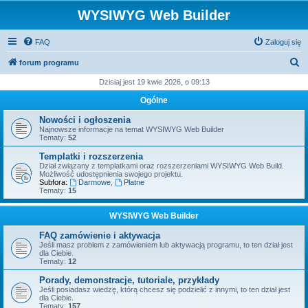
WYSIWYG Web Builder
FAQ
Zaloguj się
S
forum programu
z
Dzisiaj jest 19 kwie 2026, o 09:13
u
Ogólne
k
Nowości i ogłoszenia
a
Najnowsze informacje na temat WYSIWYG Web Builder
Tematy:
52
j
Templatki i rozszerzenia
Dział związany z templatkami oraz rozszerzeniami WYSIWYG Web Build.
Możliwość udostępnienia swojego projektu.
Subfora:
Darmowe
,
Płatne
Tematy:
15
WYSIWYG Web Builder
FAQ zamówienie i aktywacja
Jeśli masz problem z zamówieniem lub aktywacją programu, to ten dział jest
dla Ciebie.
Tematy:
12
Porady, demonstracje, tutoriale, przykłady
Jeśli posiadasz wiedzę, którą chcesz się podzielić z innymi, to ten dział jest
dla Ciebie.
Tematy:
157