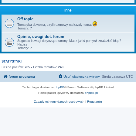
Inne
Off topic
Tematyka dowolna, czyli rozmowy na każdy temat
Tematy:
7
Opinie, uwagi dot. forum
Sugestie i uwagi dotyczące strony. Masz jakiś pomysł, znalazłeś błąd?
Napisz.
Tematy:
7
STATYSTYKI
Liczba postów:
705
• Liczba tematów:
249
forum programu
Usuń ciasteczka witryny
Strefa czasowa
UTC
Technologię dostarcza
phpBB
® Forum Software © phpBB Limited
Polski pakiet językowy dostarcza
phpBB.pl
Zasady ochrony danych osobowych
|
Regulamin