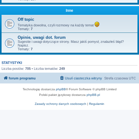
Inne
Off topic
Tematyka dowolna, czyli rozmowy na każdy temat
Tematy:
7
Opinie, uwagi dot. forum
Sugestie i uwagi dotyczące strony. Masz jakiś pomysł, znalazłeś błąd?
Napisz.
Tematy:
7
STATYSTYKI
Liczba postów:
705
• Liczba tematów:
249
forum programu
Usuń ciasteczka witryny
Strefa czasowa
UTC
Technologię dostarcza
phpBB
® Forum Software © phpBB Limited
Polski pakiet językowy dostarcza
phpBB.pl
Zasady ochrony danych osobowych
|
Regulamin