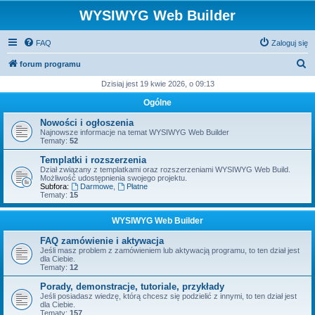
WYSIWYG Web Builder
FAQ
Zaloguj się
S
forum programu
z
Dzisiaj jest 19 kwie 2026, o 09:13
u
Ogólne
k
Nowości i ogłoszenia
a
Najnowsze informacje na temat WYSIWYG Web Builder
Tematy:
52
j
Templatki i rozszerzenia
Dział związany z templatkami oraz rozszerzeniami WYSIWYG Web Build.
Możliwość udostępnienia swojego projektu.
Subfora:
Darmowe
,
Płatne
Tematy:
15
WYSIWYG Web Builder
FAQ zamówienie i aktywacja
Jeśli masz problem z zamówieniem lub aktywacją programu, to ten dział jest
dla Ciebie.
Tematy:
12
Porady, demonstracje, tutoriale, przykłady
Jeśli posiadasz wiedzę, którą chcesz się podzielić z innymi, to ten dział jest
dla Ciebie.
Tematy:
157