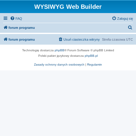
WYSIWYG Web Builder
FAQ
Zaloguj się
S
forum programu
z
forum programu
Usuń ciasteczka witryny
Strefa czasowa
UTC
u
k
Technologię dostarcza
phpBB
® Forum Software © phpBB Limited
Polski pakiet językowy dostarcza
phpBB.pl
a
j
Zasady ochrony danych osobowych
|
Regulamin