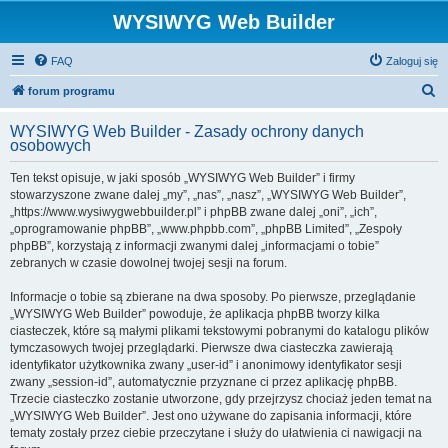
WYSIWYG Web Builder
FAQ
Zaloguj się
S
forum programu
z
WYSIWYG Web Builder - Zasady ochrony danych
u
osobowych
k
Ten tekst opisuje, w jaki sposób „WYSIWYG Web Builder” i firmy
a
stowarzyszone zwane dalej „my”, „nas”, „nasz”, „WYSIWYG Web Builder”,
j
„https://www.wysiwygwebbuilder.pl” i phpBB zwane dalej „oni”, „ich”,
„oprogramowanie phpBB”, „www.phpbb.com”, „phpBB Limited”, „Zespoły
phpBB”, korzystają z informacji zwanymi dalej „informacjami o tobie”
zebranych w czasie dowolnej twojej sesji na forum.
Informacje o tobie są zbierane na dwa sposoby. Po pierwsze, przeglądanie
„WYSIWYG Web Builder” powoduje, że aplikacja phpBB tworzy kilka
ciasteczek, które są małymi plikami tekstowymi pobranymi do katalogu plików
tymczasowych twojej przeglądarki. Pierwsze dwa ciasteczka zawierają
identyfikator użytkownika zwany „user-id” i anonimowy identyfikator sesji
zwany „session-id”, automatycznie przyznane ci przez aplikację phpBB.
Trzecie ciasteczko zostanie utworzone, gdy przejrzysz chociaż jeden temat na
„WYSIWYG Web Builder”. Jest ono używane do zapisania informacji, które
tematy zostały przez ciebie przeczytane i służy do ułatwienia ci nawigacji na