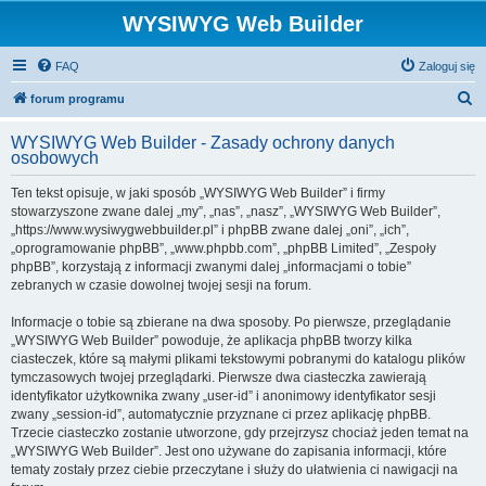
WYSIWYG Web Builder
FAQ
Zaloguj się
S
forum programu
z
WYSIWYG Web Builder - Zasady ochrony danych
u
osobowych
k
Ten tekst opisuje, w jaki sposób „WYSIWYG Web Builder” i firmy
a
stowarzyszone zwane dalej „my”, „nas”, „nasz”, „WYSIWYG Web Builder”,
j
„https://www.wysiwygwebbuilder.pl” i phpBB zwane dalej „oni”, „ich”,
„oprogramowanie phpBB”, „www.phpbb.com”, „phpBB Limited”, „Zespoły
phpBB”, korzystają z informacji zwanymi dalej „informacjami o tobie”
zebranych w czasie dowolnej twojej sesji na forum.
Informacje o tobie są zbierane na dwa sposoby. Po pierwsze, przeglądanie
„WYSIWYG Web Builder” powoduje, że aplikacja phpBB tworzy kilka
ciasteczek, które są małymi plikami tekstowymi pobranymi do katalogu plików
tymczasowych twojej przeglądarki. Pierwsze dwa ciasteczka zawierają
identyfikator użytkownika zwany „user-id” i anonimowy identyfikator sesji
zwany „session-id”, automatycznie przyznane ci przez aplikację phpBB.
Trzecie ciasteczko zostanie utworzone, gdy przejrzysz chociaż jeden temat na
„WYSIWYG Web Builder”. Jest ono używane do zapisania informacji, które
tematy zostały przez ciebie przeczytane i służy do ułatwienia ci nawigacji na