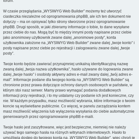
forum.
W czasie przeglądania „WYSIWYG Web Builder” możemy też utworzyć
ciasteczka niezależne od oprogramowania phpBB, ale ich ten dokument nie
dotyczy – ma on opisywać tylko strony stworzone przez oprogramowanie
phpBB. Drugi sposób, w jaki zbieramy informacje o tobie, to dane wysyłane
przez ciebie do nas. Mogą być to między innymi posty napisane przez ciebie
jako anonimowy użytkownik zwane dalej „anonimowe posty”, konta
użytkownika założone na „WYSIWYG Web Builder” zwane dalej „twoje konto” i
posty napisane przez ciebie po rejestracji i zalogowaniu zwane dalej „twoje
posty”.
Twoje konto będzie zawierać przynajmniej unikalną identyfikacyjną nazwę
zwaną dalej „twoja nazwa użytkownika”, hasło używane do logowania zwane
dalej „twoje hasło” i osobisty aktywny adres e-mail zwany dalej „twój adres e-
mail”. Informacje podane dla twojego konta na „WYSIWYG Web Builder” są
chronione przez prawa dotyczące ochrony danych osobowych w państwie, w
którym stoi nasz serwer. Mamy prawo wymagać podania dodatkowych
informacji przy rejestracji, i to my ustalamy czy podanie ich jest konieczne, czy
nie. W każdym przypadku, masz możliwość wybrania, które informacje o twoim
koncie są wyświetlane publicznie. Co więcej, w panelu zarządzania kontem
masz możliwość włączenia lub wyłączenia wysyłania do ciebie automatycznie
generowanych przez oprogramowanie phpBB e-maili.
Twoje hasło jest zaszyfrowane, więc jest bezpieczne, niemniej nie należy
używać tego samego hasła na różnych witrynach internetowych. Hasło to
umożliwia dostęp do twojego konta na „WYSIWYG Web Builder”, więc chroń je