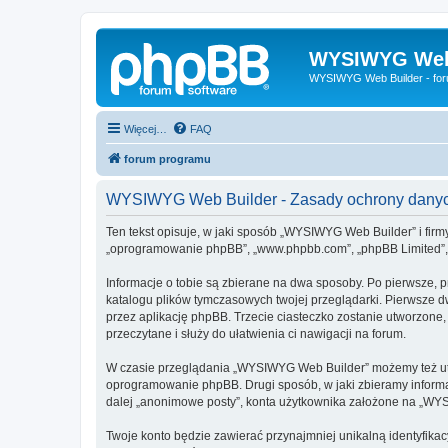
WYSIWYG Web
WYSIWYG Web Builder - fo
Więcej…
FAQ
forum programu
WYSIWYG Web Builder - Zasady ochrony dany
Ten tekst opisuje, w jaki sposób „WYSIWYG Web Builder” i firm
„oprogramowanie phpBB”, „www.phpbb.com”, „phpBB Limited”, „Z
Informacje o tobie są zbierane na dwa sposoby. Po pierwsze, 
katalogu plików tymczasowych twojej przeglądarki. Pierwsze dw
przez aplikację phpBB. Trzecie ciasteczko zostanie utworzone,
przeczytane i służy do ułatwienia ci nawigacji na forum.
W czasie przeglądania „WYSIWYG Web Builder” możemy też utw
oprogramowanie phpBB. Drugi sposób, w jaki zbieramy informa
dalej „anonimowe posty”, konta użytkownika założone na „WYSIW
Twoje konto będzie zawierać przynajmniej unikalną identyfika