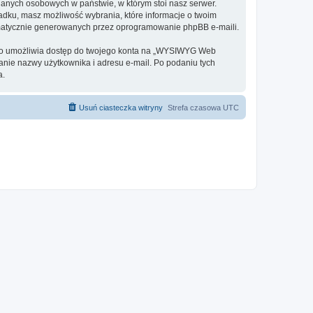
danych osobowych w państwie, w którym stoi nasz serwer.
adku, masz możliwość wybrania, które informacje o twoim
omatycznie generowanych przez oprogramowanie phpBB e-maili.
o to umożliwia dostęp do twojego konta na „WYSIWYG Web
odanie nazwy użytkownika i adresu e-mail. Po podaniu tych
a.
Usuń ciasteczka witryny
Strefa czasowa
UTC