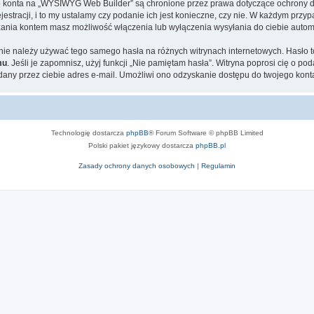
ego konta na „WYSIWYG Web Builder” są chronione przez prawa dotyczące ochrony 
tracji, i to my ustalamy czy podanie ich jest konieczne, czy nie. W każdym przyp
ądzania kontem masz możliwość włączenia lub wyłączenia wysyłania do ciebie aut
ej nie należy używać tego samego hasła na różnych witrynach internetowych. Hasł
mu
. Jeśli je zapomnisz, użyj funkcji „Nie pamiętam hasła”. Witryna poprosi cię o p
ny przez ciebie adres e-mail. Umożliwi ono odzyskanie dostępu do twojego kont
Technologię dostarcza
phpBB
® Forum Software © phpBB Limited
Polski pakiet językowy dostarcza
phpBB.pl
Zasady ochrony danych osobowych
|
Regulamin