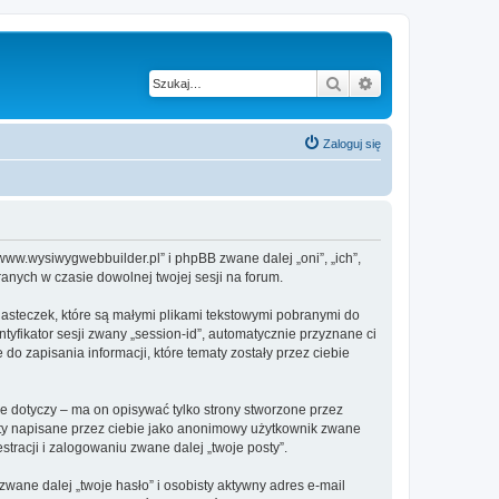
Szukaj
Wyszukiwanie z
Zaloguj się
www.wysiwygwebbuilder.pl” i phpBB zwane dalej „oni”, „ich”,
anych w czasie dowolnej twojej sesji na forum.
asteczek, które są małymi plikami tekstowymi pobranymi do
tyfikator sesji zwany „session-id”, automatycznie przyznane ci
o zapisania informacji, które tematy zostały przez ciebie
 dotyczy – ma on opisywać tylko strony stworzone przez
sty napisane przez ciebie jako anonimowy użytkownik zwane
tracji i zalogowaniu zwane dalej „twoje posty”.
ane dalej „twoje hasło” i osobisty aktywny adres e-mail