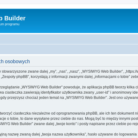
 Builder
rum programu
ch osobowych
y stowarzyszone zwane dalej „my”, „nas”, „nasz”, „WYSIWYG Web Builder”, „https://
espoły phpBB”, korzystają z informacji zwanymi dalej „informacjami o tobie” zebr
przeglądanie „WYSIWYG Web Builder” powoduje, że aplikacja phpBB tworzy kilka ci
a ciasteczka zawierają identyfikator użytkownika zwany „user-id” i anonimowy iden
 gdy przejrzysz chociaż jeden temat na „WYSIWYG Web Builder”. Jest ono używane d
orzyć ciasteczka niezależne od oprogramowania phpBB, ale ich ten dokument nie
cje o tobie, to dane wysyłane przez ciebie do nas. Mogą być to między innymi po
YG Web Builder” zwane dalej „twoje konto” i posty napisane przez ciebie po rejes
cyjną nazwę zwaną dalej „twoja nazwa użytkownika”, hasło używane do logowania zw