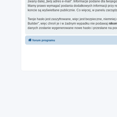
zwany dalej „twój adres e-mail”. Informacje podane dla twoj
Mamy prawo wymagać podania dodatkowych informacji przy rejes
koncie są wyświetlane publicznie. Co więcej, w panelu zarz
Twoje hasło jest zaszyfrowane, więc jest bezpieczne, niemni
Builder”, więc chroń je i w żadnym wypadku nie podawaj
niko
danych zostanie wygenerowane nowe hasło i przesłane na poda
forum programu