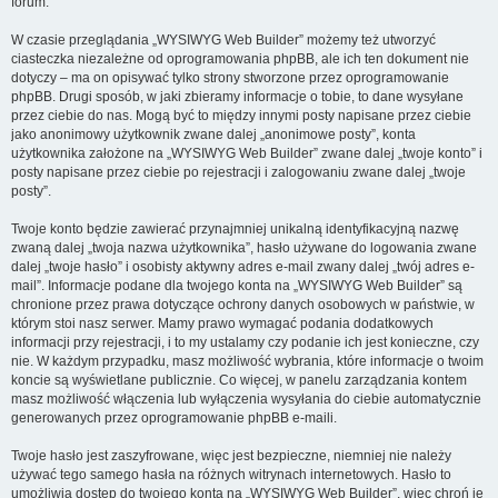
forum.
W czasie przeglądania „WYSIWYG Web Builder” możemy też utworzyć
ciasteczka niezależne od oprogramowania phpBB, ale ich ten dokument nie
dotyczy – ma on opisywać tylko strony stworzone przez oprogramowanie
phpBB. Drugi sposób, w jaki zbieramy informacje o tobie, to dane wysyłane
przez ciebie do nas. Mogą być to między innymi posty napisane przez ciebie
jako anonimowy użytkownik zwane dalej „anonimowe posty”, konta
użytkownika założone na „WYSIWYG Web Builder” zwane dalej „twoje konto” i
posty napisane przez ciebie po rejestracji i zalogowaniu zwane dalej „twoje
posty”.
Twoje konto będzie zawierać przynajmniej unikalną identyfikacyjną nazwę
zwaną dalej „twoja nazwa użytkownika”, hasło używane do logowania zwane
dalej „twoje hasło” i osobisty aktywny adres e-mail zwany dalej „twój adres e-
mail”. Informacje podane dla twojego konta na „WYSIWYG Web Builder” są
chronione przez prawa dotyczące ochrony danych osobowych w państwie, w
którym stoi nasz serwer. Mamy prawo wymagać podania dodatkowych
informacji przy rejestracji, i to my ustalamy czy podanie ich jest konieczne, czy
nie. W każdym przypadku, masz możliwość wybrania, które informacje o twoim
koncie są wyświetlane publicznie. Co więcej, w panelu zarządzania kontem
masz możliwość włączenia lub wyłączenia wysyłania do ciebie automatycznie
generowanych przez oprogramowanie phpBB e-maili.
Twoje hasło jest zaszyfrowane, więc jest bezpieczne, niemniej nie należy
używać tego samego hasła na różnych witrynach internetowych. Hasło to
umożliwia dostęp do twojego konta na „WYSIWYG Web Builder”, więc chroń je