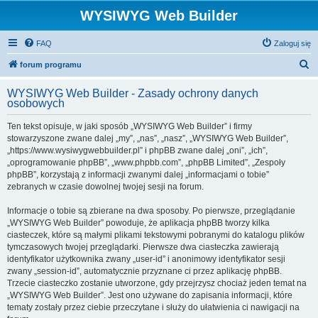
WYSIWYG Web Builder
FAQ
Zaloguj się
S
forum programu
z
WYSIWYG Web Builder - Zasady ochrony danych
u
osobowych
k
Ten tekst opisuje, w jaki sposób „WYSIWYG Web Builder” i firmy
a
stowarzyszone zwane dalej „my”, „nas”, „nasz”, „WYSIWYG Web Builder”,
j
„https://www.wysiwygwebbuilder.pl” i phpBB zwane dalej „oni”, „ich”,
„oprogramowanie phpBB”, „www.phpbb.com”, „phpBB Limited”, „Zespoły
phpBB”, korzystają z informacji zwanymi dalej „informacjami o tobie”
zebranych w czasie dowolnej twojej sesji na forum.
Informacje o tobie są zbierane na dwa sposoby. Po pierwsze, przeglądanie
„WYSIWYG Web Builder” powoduje, że aplikacja phpBB tworzy kilka
ciasteczek, które są małymi plikami tekstowymi pobranymi do katalogu plików
tymczasowych twojej przeglądarki. Pierwsze dwa ciasteczka zawierają
identyfikator użytkownika zwany „user-id” i anonimowy identyfikator sesji
zwany „session-id”, automatycznie przyznane ci przez aplikację phpBB.
Trzecie ciasteczko zostanie utworzone, gdy przejrzysz chociaż jeden temat na
„WYSIWYG Web Builder”. Jest ono używane do zapisania informacji, które
tematy zostały przez ciebie przeczytane i służy do ułatwienia ci nawigacji na