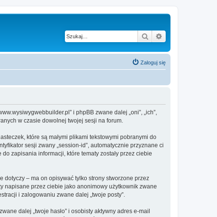
Szukaj
Wyszukiwanie z
Zaloguj się
www.wysiwygwebbuilder.pl” i phpBB zwane dalej „oni”, „ich”,
anych w czasie dowolnej twojej sesji na forum.
asteczek, które są małymi plikami tekstowymi pobranymi do
tyfikator sesji zwany „session-id”, automatycznie przyznane ci
o zapisania informacji, które tematy zostały przez ciebie
 dotyczy – ma on opisywać tylko strony stworzone przez
sty napisane przez ciebie jako anonimowy użytkownik zwane
tracji i zalogowaniu zwane dalej „twoje posty”.
ane dalej „twoje hasło” i osobisty aktywny adres e-mail