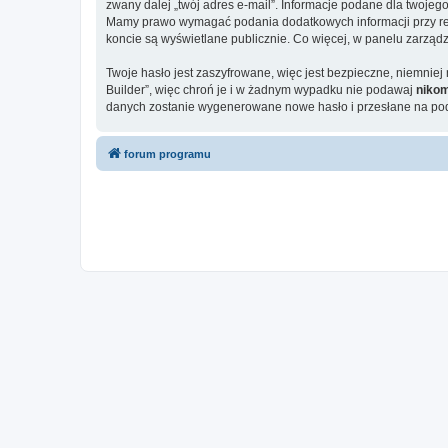
zwany dalej „twój adres e-mail”. Informacje podane dla twoj
Mamy prawo wymagać podania dodatkowych informacji przy rejes
koncie są wyświetlane publicznie. Co więcej, w panelu zarz
Twoje hasło jest zaszyfrowane, więc jest bezpieczne, niemni
Builder”, więc chroń je i w żadnym wypadku nie podawaj
niko
danych zostanie wygenerowane nowe hasło i przesłane na poda
forum programu