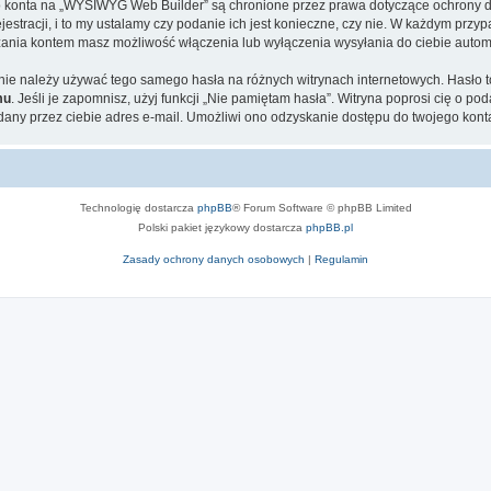
ego konta na „WYSIWYG Web Builder” są chronione przez prawa dotyczące ochrony 
tracji, i to my ustalamy czy podanie ich jest konieczne, czy nie. W każdym przyp
ądzania kontem masz możliwość włączenia lub wyłączenia wysyłania do ciebie aut
ej nie należy używać tego samego hasła na różnych witrynach internetowych. Hasł
mu
. Jeśli je zapomnisz, użyj funkcji „Nie pamiętam hasła”. Witryna poprosi cię o p
ny przez ciebie adres e-mail. Umożliwi ono odzyskanie dostępu do twojego kont
Technologię dostarcza
phpBB
® Forum Software © phpBB Limited
Polski pakiet językowy dostarcza
phpBB.pl
Zasady ochrony danych osobowych
|
Regulamin