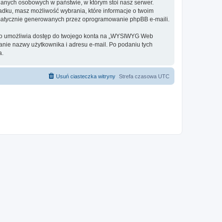
danych osobowych w państwie, w którym stoi nasz serwer.
adku, masz możliwość wybrania, które informacje o twoim
omatycznie generowanych przez oprogramowanie phpBB e-maili.
o to umożliwia dostęp do twojego konta na „WYSIWYG Web
odanie nazwy użytkownika i adresu e-mail. Po podaniu tych
a.
Usuń ciasteczka witryny
Strefa czasowa
UTC