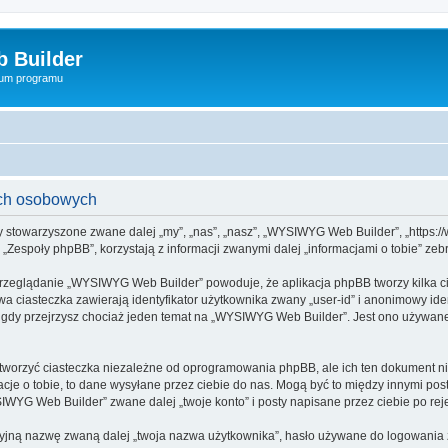
 Builder
rum programu
ch osobowych
y stowarzyszone zwane dalej „my”, „nas”, „nasz”, „WYSIWYG Web Builder”, „https://
espoły phpBB”, korzystają z informacji zwanymi dalej „informacjami o tobie” zebr
przeglądanie „WYSIWYG Web Builder” powoduje, że aplikacja phpBB tworzy kilka ci
a ciasteczka zawierają identyfikator użytkownika zwany „user-id” i anonimowy iden
 gdy przejrzysz chociaż jeden temat na „WYSIWYG Web Builder”. Jest ono używane d
orzyć ciasteczka niezależne od oprogramowania phpBB, ale ich ten dokument nie
cje o tobie, to dane wysyłane przez ciebie do nas. Mogą być to między innymi po
YG Web Builder” zwane dalej „twoje konto” i posty napisane przez ciebie po rejes
cyjną nazwę zwaną dalej „twoja nazwa użytkownika”, hasło używane do logowania zw