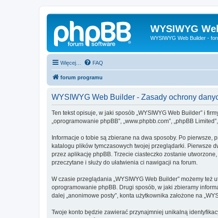
WYSIWYG Web
WYSIWYG Web Builder - fo
Więcej…
FAQ
forum programu
WYSIWYG Web Builder - Zasady ochrony dany
Ten tekst opisuje, w jaki sposób „WYSIWYG Web Builder” i firm
„oprogramowanie phpBB”, „www.phpbb.com”, „phpBB Limited”, „Z
Informacje o tobie są zbierane na dwa sposoby. Po pierwsze, 
katalogu plików tymczasowych twojej przeglądarki. Pierwsze dw
przez aplikację phpBB. Trzecie ciasteczko zostanie utworzone,
przeczytane i służy do ułatwienia ci nawigacji na forum.
W czasie przeglądania „WYSIWYG Web Builder” możemy też utw
oprogramowanie phpBB. Drugi sposób, w jaki zbieramy informa
dalej „anonimowe posty”, konta użytkownika założone na „WYSIW
Twoje konto będzie zawierać przynajmniej unikalną identyfika