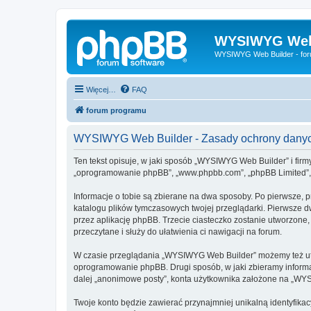
WYSIWYG Web
WYSIWYG Web Builder - fo
Więcej…
FAQ
forum programu
WYSIWYG Web Builder - Zasady ochrony dany
Ten tekst opisuje, w jaki sposób „WYSIWYG Web Builder” i firm
„oprogramowanie phpBB”, „www.phpbb.com”, „phpBB Limited”, „Z
Informacje o tobie są zbierane na dwa sposoby. Po pierwsze, 
katalogu plików tymczasowych twojej przeglądarki. Pierwsze dw
przez aplikację phpBB. Trzecie ciasteczko zostanie utworzone,
przeczytane i służy do ułatwienia ci nawigacji na forum.
W czasie przeglądania „WYSIWYG Web Builder” możemy też utw
oprogramowanie phpBB. Drugi sposób, w jaki zbieramy informa
dalej „anonimowe posty”, konta użytkownika założone na „WYSIW
Twoje konto będzie zawierać przynajmniej unikalną identyfika