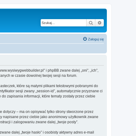
Szukaj
Wyszukiwanie z
Zaloguj się
www.wysiwygwebbuilder.pl” i phpBB zwane dalej „oni”, „ich”,
anych w czasie dowolnej twojej sesji na forum.
asteczek, które są małymi plikami tekstowymi pobranymi do
tyfikator sesji zwany „session-id”, automatycznie przyznane ci
o zapisania informacji, które tematy zostały przez ciebie
 dotyczy – ma on opisywać tylko strony stworzone przez
sty napisane przez ciebie jako anonimowy użytkownik zwane
tracji i zalogowaniu zwane dalej „twoje posty”.
ane dalej „twoje hasło” i osobisty aktywny adres e-mail