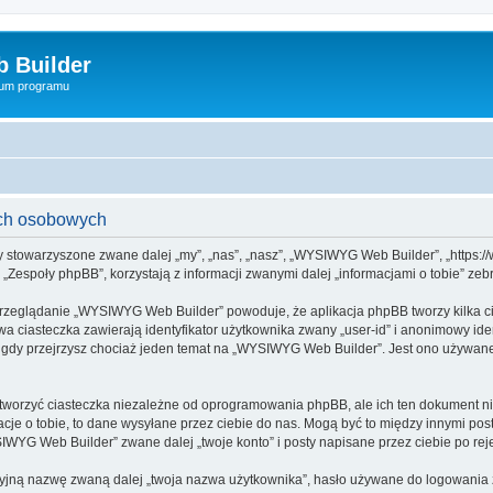
 Builder
rum programu
ch osobowych
y stowarzyszone zwane dalej „my”, „nas”, „nasz”, „WYSIWYG Web Builder”, „https://
espoły phpBB”, korzystają z informacji zwanymi dalej „informacjami o tobie” zebr
przeglądanie „WYSIWYG Web Builder” powoduje, że aplikacja phpBB tworzy kilka ci
a ciasteczka zawierają identyfikator użytkownika zwany „user-id” i anonimowy iden
 gdy przejrzysz chociaż jeden temat na „WYSIWYG Web Builder”. Jest ono używane d
orzyć ciasteczka niezależne od oprogramowania phpBB, ale ich ten dokument nie
cje o tobie, to dane wysyłane przez ciebie do nas. Mogą być to między innymi po
YG Web Builder” zwane dalej „twoje konto” i posty napisane przez ciebie po rejes
cyjną nazwę zwaną dalej „twoja nazwa użytkownika”, hasło używane do logowania zw