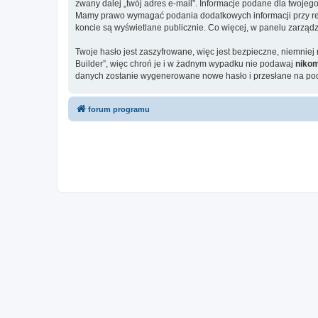
zwany dalej „twój adres e-mail”. Informacje podane dla twoj
Mamy prawo wymagać podania dodatkowych informacji przy rejes
koncie są wyświetlane publicznie. Co więcej, w panelu zarz
Twoje hasło jest zaszyfrowane, więc jest bezpieczne, niemni
Builder”, więc chroń je i w żadnym wypadku nie podawaj
niko
danych zostanie wygenerowane nowe hasło i przesłane na poda
forum programu