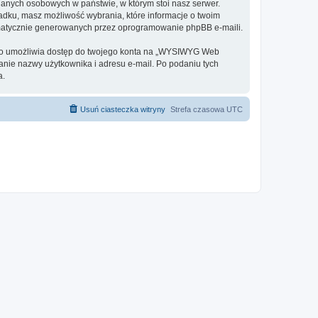
danych osobowych w państwie, w którym stoi nasz serwer.
adku, masz możliwość wybrania, które informacje o twoim
omatycznie generowanych przez oprogramowanie phpBB e-maili.
o to umożliwia dostęp do twojego konta na „WYSIWYG Web
odanie nazwy użytkownika i adresu e-mail. Po podaniu tych
a.
Usuń ciasteczka witryny
Strefa czasowa
UTC