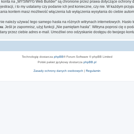
ego konta na „WYSIWYG Web Builder” są chronione przez prawa dotyczące ochrony 
tracji, i to my ustalamy czy podanie ich jest konieczne, czy nie. W każdym przyp
ądzania kontem masz możliwość włączenia lub wyłączenia wysyłania do ciebie aut
ej nie należy używać tego samego hasła na różnych witrynach internetowych. Hasł
mu
. Jeśli je zapomnisz, użyj funkcji „Nie pamiętam hasła”. Witryna poprosi cię o p
ny przez ciebie adres e-mail. Umożliwi ono odzyskanie dostępu do twojego kont
Technologię dostarcza
phpBB
® Forum Software © phpBB Limited
Polski pakiet językowy dostarcza
phpBB.pl
Zasady ochrony danych osobowych
|
Regulamin