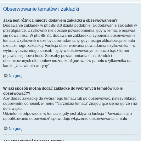
Obserwowanie tematów i zakładki
Jaka jest różnica między dodaniem zakładki a obserwowaniem?
Dodawanie zakładek w phpBB 3.0 działa podobnie jak dodawanie zakładek w
przeglądarce. Użytkownik nie dostaje powiadomienia, gdy w temacie pojawia
się nowa treść. W phpBB 3.1 dodawanie zakładek przypomina obserwowanie
tematu. Użytkownik może być powiadamiany, gdy nastąpi aktualizacja tematu
oznaczonego zakładką. Funkcja obserwowania powiadamia użytkownika – w
wybrany przez niego sposób – gdy w obserwowanym temacie bądź forum
pojawiła się nowa treść. Sposoby powiadamiania dla zakładek i
obserwowanych elementów można konfigurować w panelu użytkownika na
karcie „Ustawienia witryny”.
Na górę
W jaki sposób można dodać zakładkę do wybranych tematów lub je
obserwować??
Aby dodać zakładkę do wybranego tematu lub go obserwować, należy kliknąć
odpowiedni odnośnik w menu “Narzędzia tematu” znajdujące się na górze i na
dole wątku.
Udzielenie odpowiedzi w temacie, gdy jest aktywna funkcja “Powiadamiaj o
opublikowaniu odpowiedzi” spowoduje włączenie obserwowania tematu.
Na górę