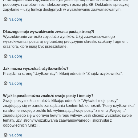
podobnych zwrotów niezindeksowanych przez phpBB. Dokładnie sprecyzuj
zapytanie – użyj funkcji dostępnych w wyszukiwaniu zaawansowanym.
Na górę
Dlaczego moje wyszukiwanie zwraca pustą stronę?!
Wyszukiwanie zwróciło zbyt dużo wyników. Użyj zaawansowanego
wyszukiwania i postaraj się bardziej precyzyjnie określić szukany fragment
oraz fora, które mają być przeszukane.
Na górę
Jak można wyszukać użytkowników?
Przejdź na stronę “Użytkownicy” i kliknij odnośnik “Znajdź użytkownika”.
Na górę
W jaki sposób można znaleźć swoje posty i tematy?
Swoje posty można znaleźć, klikając odnośnik “Wyświetl moje posty”
znajdujący się w panelu zarządzania kontem lub odnośnik “Posty użytkownika”
na stronie swojego profilu lub wybierając „Twoje posty” z menu „Więcej…”
znajdującego się w górnym lewym rogu witryny. Jeśli chcesz wyszukać swoje
tematy, użyj strony wyszukiwania zaawansowanego i skorzystaj z
odpowiednich funkcji.
Na górę