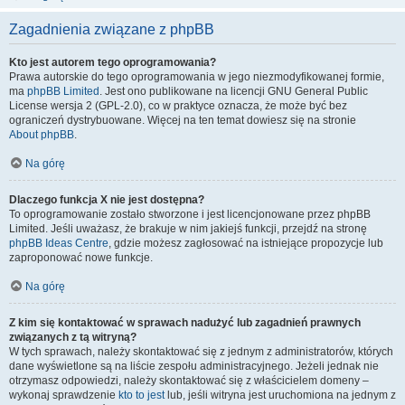
Zagadnienia związane z phpBB
Kto jest autorem tego oprogramowania?
Prawa autorskie do tego oprogramowania w jego niezmodyfikowanej formie,
ma
phpBB Limited
. Jest ono publikowane na licencji GNU General Public
License wersja 2 (GPL-2.0), co w praktyce oznacza, że może być bez
ograniczeń dystrybuowane. Więcej na ten temat dowiesz się na stronie
About phpBB
.
Na górę
Dlaczego funkcja X nie jest dostępna?
To oprogramowanie zostało stworzone i jest licencjonowane przez phpBB
Limited. Jeśli uważasz, że brakuje w nim jakiejś funkcji, przejdź na stronę
phpBB Ideas Centre
, gdzie możesz zagłosować na istniejące propozycje lub
zaproponować nowe funkcje.
Na górę
Z kim się kontaktować w sprawach nadużyć lub zagadnień prawnych
związanych z tą witryną?
W tych sprawach, należy skontaktować się z jednym z administratorów, których
dane wyświetlone są na liście zespołu administracyjnego. Jeżeli jednak nie
otrzymasz odpowiedzi, należy skontaktować się z właścicielem domeny –
wykonaj sprawdzenie
kto to jest
lub, jeśli witryna jest uruchomiona na jednym z