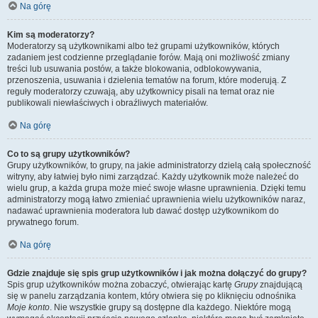
Na górę
Kim są moderatorzy?
Moderatorzy są użytkownikami albo też grupami użytkowników, których
zadaniem jest codzienne przeglądanie forów. Mają oni możliwość zmiany
treści lub usuwania postów, a także blokowania, odblokowywania,
przenoszenia, usuwania i dzielenia tematów na forum, które moderują. Z
reguły moderatorzy czuwają, aby użytkownicy pisali na temat oraz nie
publikowali niewłaściwych i obraźliwych materiałów.
Na górę
Co to są grupy użytkowników?
Grupy użytkowników, to grupy, na jakie administratorzy dzielą całą społeczność
witryny, aby łatwiej było nimi zarządzać. Każdy użytkownik może należeć do
wielu grup, a każda grupa może mieć swoje własne uprawnienia. Dzięki temu
administratorzy mogą łatwo zmieniać uprawnienia wielu użytkowników naraz,
nadawać uprawnienia moderatora lub dawać dostęp użytkownikom do
prywatnego forum.
Na górę
Gdzie znajduje się spis grup użytkowników i jak można dołączyć do grupy?
Spis grup użytkowników można zobaczyć, otwierając kartę
Grupy
znajdującą
się w panelu zarządzania kontem, który otwiera się po kliknięciu odnośnika
Moje konto
. Nie wszystkie grupy są dostępne dla każdego. Niektóre mogą