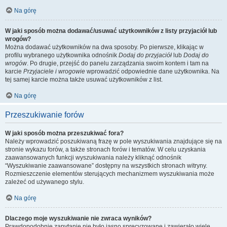
Na górę
W jaki sposób można dodawać/usuwać użytkowników z listy przyjaciół lub
wrogów?
Można dodawać użytkowników na dwa sposoby. Po pierwsze, klikając w
profilu wybranego użytkownika odnośnik
Dodaj do przyjaciół
lub
Dodaj do
wrogów
. Po drugie, przejść do panelu zarządzania swoim kontem i tam na
karcie
Przyjaciele i wrogowie
wprowadzić odpowiednie dane użytkownika. Na
tej samej karcie można także usuwać użytkowników z list.
Na górę
Przeszukiwanie forów
W jaki sposób można przeszukiwać fora?
Należy wprowadzić poszukiwaną frazę w pole wyszukiwania znajdujące się na
stronie wykazu forów, a także stronach forów i tematów. W celu uzyskania
zaawansowanych funkcji wyszukiwania należy kliknąć odnośnik
“Wyszukiwanie zaawansowane” dostępny na wszystkich stronach witryny.
Rozmieszczenie elementów sterujących mechanizmem wyszukiwania może
zależeć od używanego stylu.
Na górę
Dlaczego moje wyszukiwanie nie zwraca wyników?
Prawdopodobnie zapytanie nie było jasno sprecyzowane i zawierało wiele