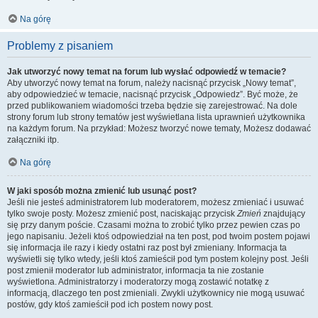
Na górę
Problemy z pisaniem
Jak utworzyć nowy temat na forum lub wysłać odpowiedź w temacie?
Aby utworzyć nowy temat na forum, należy nacisnąć przycisk „Nowy temat”,
aby odpowiedzieć w temacie, nacisnąć przycisk „Odpowiedz”. Być może, że
przed publikowaniem wiadomości trzeba będzie się zarejestrować. Na dole
strony forum lub strony tematów jest wyświetlana lista uprawnień użytkownika
na każdym forum. Na przykład: Możesz tworzyć nowe tematy, Możesz dodawać
załączniki itp.
Na górę
W jaki sposób można zmienić lub usunąć post?
Jeśli nie jesteś administratorem lub moderatorem, możesz zmieniać i usuwać
tylko swoje posty. Możesz zmienić post, naciskając przycisk
Zmień
znajdujący
się przy danym poście. Czasami można to zrobić tylko przez pewien czas po
jego napisaniu. Jeżeli ktoś odpowiedział na ten post, pod twoim postem pojawi
się informacja ile razy i kiedy ostatni raz post był zmieniany. Informacja ta
wyświetli się tylko wtedy, jeśli ktoś zamieścił pod tym postem kolejny post. Jeśli
post zmienił moderator lub administrator, informacja ta nie zostanie
wyświetlona. Administratorzy i moderatorzy mogą zostawić notatkę z
informacją, dlaczego ten post zmieniali. Zwykli użytkownicy nie mogą usuwać
postów, gdy ktoś zamieścił pod ich postem nowy post.