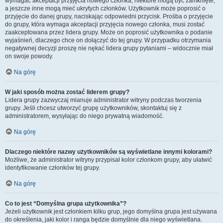
wymagać akceptacji przyjęcia nowego członka, niektóre mogą być zamknięte,
a jeszcze inne mogą mieć ukrytych członków. Użytkownik może poprosić o
przyjęcie do danej grupy, naciskając odpowiedni przycisk. Prośba o przyjęcie
do grupy, która wymaga akceptacji przyjęcia nowego członka, musi zostać
zaakceptowana przez lidera grupy. Może on poprosić użytkownika o podanie
wyjaśnień, dlaczego chce on dołączyć do tej grupy. W przypadku otrzymania
negatywnej decyzji proszę nie nękać lidera grupy pytaniami – widocznie miał
on swoje powody.
Na górę
W jaki sposób można zostać liderem grupy?
Lidera grupy zazwyczaj mianuje administrator witryny podczas tworzenia
grupy. Jeśli chcesz utworzyć grupę użytkowników, skontaktuj się z
administratorem, wysyłając do niego prywatną wiadomość.
Na górę
Dlaczego niektóre nazwy użytkowników są wyświetlane innymi kolorami?
Możliwe, że administrator witryny przypisał kolor członkom grupy, aby ułatwić
identyfikowanie członków tej grupy.
Na górę
Co to jest “Domyślna grupa użytkownika”?
Jeżeli użytkownik jest członkiem kilku grup, jego domyślna grupa jest używana
do określenia, jaki kolor i ranga będzie domyślnie dla niego wyświetlana.