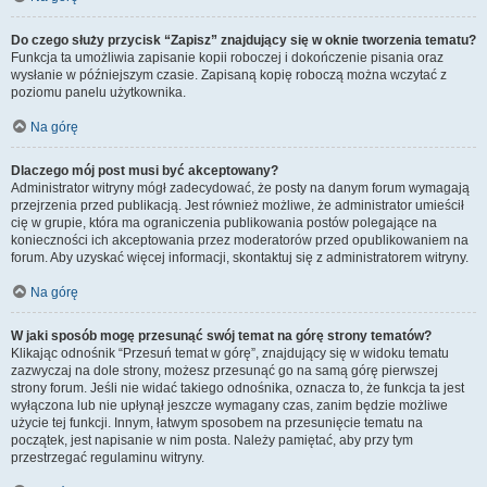
Do czego służy przycisk “Zapisz” znajdujący się w oknie tworzenia tematu?
Funkcja ta umożliwia zapisanie kopii roboczej i dokończenie pisania oraz
wysłanie w późniejszym czasie. Zapisaną kopię roboczą można wczytać z
poziomu panelu użytkownika.
Na górę
Dlaczego mój post musi być akceptowany?
Administrator witryny mógł zadecydować, że posty na danym forum wymagają
przejrzenia przed publikacją. Jest również możliwe, że administrator umieścił
cię w grupie, która ma ograniczenia publikowania postów polegające na
konieczności ich akceptowania przez moderatorów przed opublikowaniem na
forum. Aby uzyskać więcej informacji, skontaktuj się z administratorem witryny.
Na górę
W jaki sposób mogę przesunąć swój temat na górę strony tematów?
Klikając odnośnik “Przesuń temat w górę”, znajdujący się w widoku tematu
zazwyczaj na dole strony, możesz przesunąć go na samą górę pierwszej
strony forum. Jeśli nie widać takiego odnośnika, oznacza to, że funkcja ta jest
wyłączona lub nie upłynął jeszcze wymagany czas, zanim będzie możliwe
użycie tej funkcji. Innym, łatwym sposobem na przesunięcie tematu na
początek, jest napisanie w nim posta. Należy pamiętać, aby przy tym
przestrzegać regulaminu witryny.