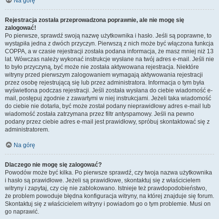
Na górę
Rejestracja została przeprowadzona poprawnie, ale nie mogę się
zalogować!
Po pierwsze, sprawdź swoją nazwę użytkownika i hasło. Jeśli są poprawne, to
wystąpiła jedna z dwóch przyczyn. Pierwszą z nich może być włączona funkcja
COPPA, a w czasie rejestracji została podana informacja, że masz mniej niż 13
lat. Wówczas należy wykonać instrukcje wysłane na twój adres e-mail. Jeśli nie
to było przyczyną, być może nie została aktywowana rejestracja. Niektóre
witryny przed pierwszym zalogowaniem wymagają aktywowania rejestracji
przez osobę rejestrującą się lub przez administratora. Informacja o tym była
wyświetlona podczas rejestracji. Jeśli została wysłana do ciebie wiadomość e-
mail, postępuj zgodnie z zawartymi w niej instrukcjami. Jeżeli taka wiadomość
do ciebie nie dotarła, być może został podany nieprawidłowy adres e-mail lub
wiadomość została zatrzymana przez filtr antyspamowy. Jeśli na pewno
podany przez ciebie adres e-mail jest prawidłowy, spróbuj skontaktować się z
administratorem.
Na górę
Dlaczego nie mogę się zalogować?
Powodów może być kilka. Po pierwsze sprawdź, czy twoja nazwa użytkownika
i hasło są prawidłowe. Jeżeli są prawidłowe, skontaktuj się z właścicielem
witryny i zapytaj, czy cię nie zablokowano. Istnieje też prawdopodobieństwo,
że problem powoduje błędna konfiguracja witryny, na której znajduje się forum.
Skontaktuj się z właścicielem witryny i powiadom go o tym problemie. Musi on
go naprawić.