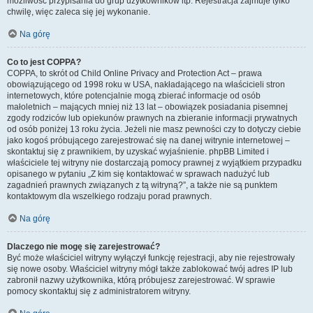
możliwość przypisania do grup użytkowników itp. Rejestracja zajmuje tylko
chwilę, więc zaleca się jej wykonanie.
Na górę
Co to jest COPPA?
COPPA, to skrót od Child Online Privacy and Protection Act – prawa
obowiązującego od 1998 roku w USA, nakładającego na właścicieli stron
internetowych, które potencjalnie mogą zbierać informacje od osób
małoletnich – mających mniej niż 13 lat – obowiązek posiadania pisemnej
zgody rodziców lub opiekunów prawnych na zbieranie informacji prywatnych
od osób poniżej 13 roku życia. Jeżeli nie masz pewności czy to dotyczy ciebie
jako kogoś próbującego zarejestrować się na danej witrynie internetowej –
skontaktuj się z prawnikiem, by uzyskać wyjaśnienie. phpBB Limited i
właściciele tej witryny nie dostarczają pomocy prawnej z wyjątkiem przypadku
opisanego w pytaniu „Z kim się kontaktować w sprawach nadużyć lub
zagadnień prawnych związanych z tą witryną?”, a także nie są punktem
kontaktowym dla wszelkiego rodzaju porad prawnych.
Na górę
Dlaczego nie mogę się zarejestrować?
Być może właściciel witryny wyłączył funkcję rejestracji, aby nie rejestrowały
się nowe osoby. Właściciel witryny mógł także zablokować twój adres IP lub
zabronił nazwy użytkownika, którą próbujesz zarejestrować. W sprawie
pomocy skontaktuj się z administratorem witryny.