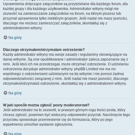
Uprawnienia dotyczące załączników są przydzielane dla każdego forum, dla
każdej grupy i dla każdego użytkownika. Administrator witryny mógł nie
zezwolić na zamieszczanie załączników na forum, na którym piszesz lub
przyznał uprawnienia tylko niektórym grupom. Jeśli nadal nie masz jasności,
dlaczego nie możesz zamieszczać załączników, skontaktuj się z
administratorem witryny.
Na górę
Dlaczego otrzymałem/otrzymałam ostrzeżenie?
Każdy administrator witryny ma swoje zasady i regulaminy obowiązujące na
danej witrynie. Są one opublikowane i administrator zaleca zapoznanie się z
nimi. Jeśli ktoś ich nie przestrzegał, może otrzymać ostrzeżenie. O udzieleniu
ostrzeżenia decyduje administrator witryny. phpBB Limited nie ma nic
wspólnego z ostrzeżeniami udzielanymi na tej witrynie i nie ponosi żadnej
odpowiedzialności związanej z nimi. Jeśli nadal nie masz jasności, dlaczego
otrzymałeś/otrzymałaś ostrzeżenie, skontaktuj się z administratorem witryny.
Na górę
W jaki sposób można zgłosić posty moderatorowi?
Jeśli administrator na to zezwolił, w prawym górnym rogu treści posta, który
chcesz zgłosić, powinien być widoczny odpowiedni przycisk. Naciśnięcie tego
przycisku spowoduje przeniesienie cię do formularza, który po jego
wypełnieniu umożliwi wysłanie zgłoszenia.
Na górę