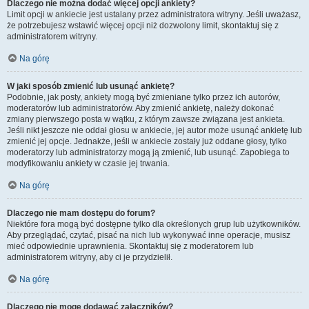
Dlaczego nie można dodać więcej opcji ankiety?
Limit opcji w ankiecie jest ustalany przez administratora witryny. Jeśli uważasz,
że potrzebujesz wstawić więcej opcji niż dozwolony limit, skontaktuj się z
administratorem witryny.
Na górę
W jaki sposób zmienić lub usunąć ankietę?
Podobnie, jak posty, ankiety mogą być zmieniane tylko przez ich autorów,
moderatorów lub administratorów. Aby zmienić ankietę, należy dokonać
zmiany pierwszego posta w wątku, z którym zawsze związana jest ankieta.
Jeśli nikt jeszcze nie oddał głosu w ankiecie, jej autor może usunąć ankietę lub
zmienić jej opcje. Jednakże, jeśli w ankiecie zostały już oddane głosy, tylko
moderatorzy lub administratorzy mogą ją zmienić, lub usunąć. Zapobiega to
modyfikowaniu ankiety w czasie jej trwania.
Na górę
Dlaczego nie mam dostępu do forum?
Niektóre fora mogą być dostępne tylko dla określonych grup lub użytkowników.
Aby przeglądać, czytać, pisać na nich lub wykonywać inne operacje, musisz
mieć odpowiednie uprawnienia. Skontaktuj się z moderatorem lub
administratorem witryny, aby ci je przydzielił.
Na górę
Dlaczego nie mogę dodawać załączników?