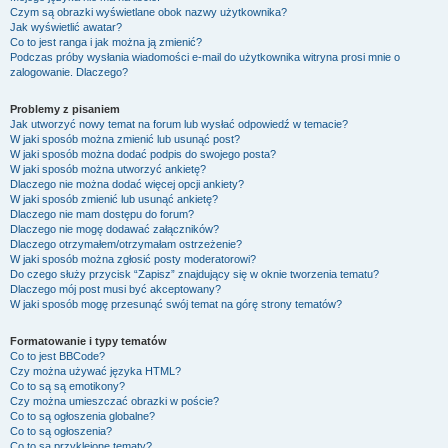
Czym są obrazki wyświetlane obok nazwy użytkownika?
Jak wyświetlić awatar?
Co to jest ranga i jak można ją zmienić?
Podczas próby wysłania wiadomości e-mail do użytkownika witryna prosi mnie o
zalogowanie. Dlaczego?
Problemy z pisaniem
Jak utworzyć nowy temat na forum lub wysłać odpowiedź w temacie?
W jaki sposób można zmienić lub usunąć post?
W jaki sposób można dodać podpis do swojego posta?
W jaki sposób można utworzyć ankietę?
Dlaczego nie można dodać więcej opcji ankiety?
W jaki sposób zmienić lub usunąć ankietę?
Dlaczego nie mam dostępu do forum?
Dlaczego nie mogę dodawać załączników?
Dlaczego otrzymałem/otrzymałam ostrzeżenie?
W jaki sposób można zgłosić posty moderatorowi?
Do czego służy przycisk “Zapisz” znajdujący się w oknie tworzenia tematu?
Dlaczego mój post musi być akceptowany?
W jaki sposób mogę przesunąć swój temat na górę strony tematów?
Formatowanie i typy tematów
Co to jest BBCode?
Czy można używać języka HTML?
Co to są są emotikony?
Czy można umieszczać obrazki w poście?
Co to są ogłoszenia globalne?
Co to są ogłoszenia?
Co to są przyklejone tematy?