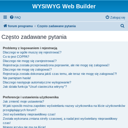
WYSIWYG Web Builder
FAQ
Zaloguj się
S
forum programu
Często zadawane pytania
z
Często zadawane pytania
u
k
Problemy z logowaniem i rejestracją
Dlaczego w ogóle muszę się rejestrować?
a
Co to jest COPPA?
j
Dlaczego nie mogę się zarejestrować?
Rejestracja została przeprowadzona poprawnie, ale nie mogę się zalogować!
Dlaczego nie mogę się zalogować?
Rejestracja została dokonana jakiś czas temu, ale teraz nie mogę się zalogować?!
Nie pamiętam hasła!
Dlaczego następuje automatyczne wylogowanie?
Jak działa funkcja “Usuń ciasteczka witryny”?
Preferencje i ustawienia użytkownika
Jak zmienić moje ustawienia?
W jaki sposób można zapobiec wyświetlaniu nazwy użytkownika na liście użytkowników
przeglądających forum?
Jest wyświetlany nieprawidłowy czas!
Została wykonana zmiana strefy czasowej, a nadal jest wyświetlany nieprawidłowy
czas!
Mojego języka nie ma na liście!