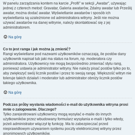
W panelu zarządzania kontem na karcie „Profil” w sekcji „Awatar”, używając
jednej z czterech metod: Gravatar, Galeria awatarów, Zdalny awatar lub Prześlij
awatar, można dodać awatar. Wyświetlanie awatarów i sposób ich
wyświetlania są uzależnione od administratora witryny. Jeśli nie można
używać awatarów na danej witrynie, należy skontaktować się z jej
administratorem.
Na górę
Co to jest ranga i jak można ją zmienić?
Rangi wyświetlane pod nazwami użytkowników oznaczają, ile postów dany
użytkownik napisał lub jaki ma status na forum, np. moderatora czy
administratora. Użytkownicy nie mogą bezpośrednio zmieniać stylu rang,
ponieważ ustawia je administrator witryny. Nie należy pisać postów tylko po to,
aby zwiększyć swój licznik postów i przez to swoją rangę. Większość witryn nie
toleruje takich działań i moderator lub administrator obniży licznik postów
takiego użytkownika.
Na górę
Podczas próby wysłania wiadomości e-mail do użytkownika witryna prosi
mnie o zalogowanie. Dlaczego?
Tylko zarejestrowani użytkownicy mogą wysyłać e-maile do innych
użytkowników przez wbudowany formularz wysyłania e-maili i tylko wtedy,
jeżeli administrator włączył tę funkcję. Ma to zabezpieczać przed
nieprawidłowym używaniem systemu poczty elektronicznej witryny przez
anonimowych użytkowników.