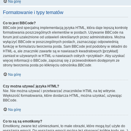
Na górę
Formatowanie i typy tematów
Co to jest BBCode?
BBCode jest specjalną implementacją języka HTML, która daje lepszą kontrolę
formatowania poszczególnych elementów w postach. Używanie BBCode na
forum jest uzależnione od ustawień określanych przez administratora. Można
wyłączyć BBCode w poszczególnych postach, zaznaczając odpowiednią
funkcję w formularzu tworzenia posta. Sam BBCode jest podobny w składni do
HTML-a, ale znaczniki zawarte są w nawiasach kwadratowych [przykład]
zamiast w używanych w HTML-u nawiasach ostrych <przykład>. Aby uzyskać
więcej informacji o BBCode, zapoznaj się z przewodnikiem dostępnym ze
strony tworzenia posta po kliknięciu odnośnika
BBCode
.
Na górę
Czy można używać języka HTML?
Nie. Nie można używać i przetwarzać znaczników HTML na tej witrynie.
Większość formatowania, które dostarcza HTML, można uzyskać, używając
BBCode.
Na górę
Co to są są emotikony?
Emotikony, zwane też uśmieszkami, to małe obrazki, które mogą być użyte do
wyrażania emocji. Do wyrażania emocji można też stosować krótkie kody, np. :)