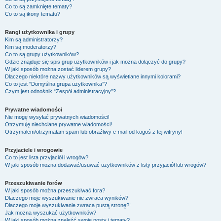
Co to są zamknięte tematy?
Co to są ikony tematu?
Rangi użytkownika i grupy
Kim są administratorzy?
Kim są moderatorzy?
Co to są grupy użytkowników?
Gdzie znajduje się spis grup użytkowników i jak można dołączyć do grupy?
W jaki sposób można zostać liderem grupy?
Dlaczego niektóre nazwy użytkowników są wyświetlane innymi kolorami?
Co to jest “Domyślna grupa użytkownika”?
Czym jest odnośnik “Zespół administracyjny”?
Prywatne wiadomości
Nie mogę wysyłać prywatnych wiadomości!
Otrzymuję niechciane prywatne wiadomości!
Otrzymałem/otrzymałam spam lub obraźliwy e-mail od kogoś z tej witryny!
Przyjaciele i wrogowie
Co to jest lista przyjaciół i wrogów?
W jaki sposób można dodawać/usuwać użytkowników z listy przyjaciół lub wrogów?
Przeszukiwanie forów
W jaki sposób można przeszukiwać fora?
Dlaczego moje wyszukiwanie nie zwraca wyników?
Dlaczego moje wyszukiwanie zwraca pustą stronę?!
Jak można wyszukać użytkowników?
W jaki sposób można znaleźć swoje posty i tematy?