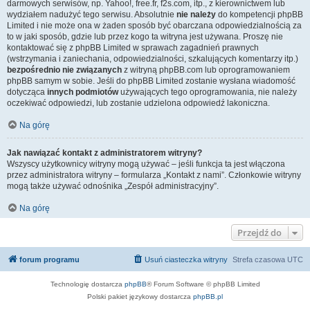
darmowych serwisów, np. Yahoo!, free.fr, f2s.com, itp., z kierownictwem lub
wydziałem nadużyć tego serwisu. Absolutnie
nie należy
do kompetencji phpBB
Limited i nie może ona w żaden sposób być obarczana odpowiedzialnością za
to w jaki sposób, gdzie lub przez kogo ta witryna jest używana. Proszę nie
kontaktować się z phpBB Limited w sprawach zagadnień prawnych
(wstrzymania i zaniechania, odpowiedzialności, szkalujących komentarzy itp.)
bezpośrednio nie związanych
z witryną phpBB.com lub oprogramowaniem
phpBB samym w sobie. Jeśli do phpBB Limited zostanie wysłana wiadomość
dotycząca
innych podmiotów
używających tego oprogramowania, nie należy
oczekiwać odpowiedzi, lub zostanie udzielona odpowiedź lakoniczna.
Na górę
Jak nawiązać kontakt z administratorem witryny?
Wszyscy użytkownicy witryny mogą używać – jeśli funkcja ta jest włączona
przez administratora witryny – formularza „Kontakt z nami”. Członkowie witryny
mogą także używać odnośnika „Zespół administracyjny”.
Na górę
Przejdź do
forum programu
Usuń ciasteczka witryny
Strefa czasowa
UTC
Technologię dostarcza
phpBB
® Forum Software © phpBB Limited
Polski pakiet językowy dostarcza
phpBB.pl