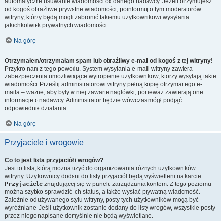
automatyczne usuwanie wiadomości od danego nadawcy. Jeżeli otrzymujesz
od kogoś obraźliwe prywatne wiadomości, poinformuj o tym moderatorów
witryny, którzy będą mogli zabronić takiemu użytkownikowi wysyłania
jakichkolwiek prywatnych wiadomości.
Na górę
Otrzymałem/otrzymałam spam lub obraźliwy e-mail od kogoś z tej witryny!
Przykro nam z tego powodu. System wysyłania e-maili witryny zawiera
zabezpieczenia umożliwiające wytropienie użytkowników, którzy wysyłają takie
wiadomości. Prześlij administratorowi witryny pełną kopię otrzymanego e-
maila – ważne, aby były w niej zawarte nagłówki, ponieważ zawierają one
informacje o nadawcy. Administrator będzie wówczas mógł podjąć
odpowiednie działania.
Na górę
Przyjaciele i wrogowie
Co to jest lista przyjaciół i wrogów?
Jest to lista, którą można użyć do organizowania różnych użytkowników
witryny. Użytkownicy dodani do listy przyjaciół będą wyświetleni na karcie
Przyjaciele
znajdującej się w panelu zarządzania kontem. Z tego poziomu
można szybko sprawdzić ich status, a także wysłać prywatną wiadomość.
Zależnie od używanego stylu witryny, posty tych użytkowników mogą być
wyróżniane. Jeśli użytkownik zostanie dodany do listy wrogów, wszystkie posty
przez niego napisane domyślnie nie będą wyświetlane.