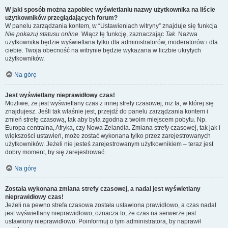
W jaki sposób można zapobiec wyświetlaniu nazwy użytkownika na liście
użytkowników przeglądających forum?
W panelu zarządzania kontem, w “Ustawieniach witryny” znajduje się funkcja
Nie pokazuj statusu online
. Włącz tę funkcję, zaznaczając
Tak
. Nazwa
użytkownika będzie wyświetlana tylko dla administratorów, moderatorów i dla
ciebie. Twoja obecność na witrynie będzie wykazana w liczbie ukrytych
użytkowników.
Na górę
Jest wyświetlany nieprawidłowy czas!
Możliwe, że jest wyświetlany czas z innej strefy czasowej, niż ta, w której się
znajdujesz. Jeśli tak właśnie jest, przejdź do panelu zarządzania kontem i
zmień strefę czasową, tak aby była zgodna z twoim miejscem pobytu. Np.
Europa centralna, Afryka, czy Nowa Zelandia. Zmiana strefy czasowej, tak jak i
większości ustawień, może zostać wykonana tylko przez zarejestrowanych
użytkowników. Jeżeli nie jesteś zarejestrowanym użytkownikiem – teraz jest
dobry moment, by się zarejestrować.
Na górę
Została wykonana zmiana strefy czasowej, a nadal jest wyświetlany
nieprawidłowy czas!
Jeżeli na pewno strefa czasowa została ustawiona prawidłowo, a czas nadal
jest wyświetlany nieprawidłowo, oznacza to, że czas na serwerze jest
ustawiony nieprawidłowo. Poinformuj o tym administratora, by naprawił