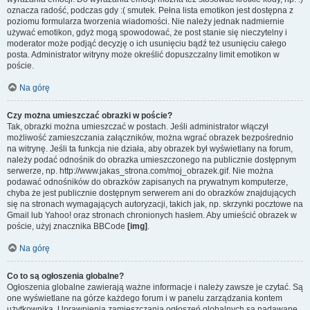
oznacza radość, podczas gdy :( smutek. Pełna lista emotikon jest dostępna z
poziomu formularza tworzenia wiadomości. Nie należy jednak nadmiernie
używać emotikon, gdyż mogą spowodować, że post stanie się nieczytelny i
moderator może podjąć decyzję o ich usunięciu bądź też usunięciu całego
posta. Administrator witryny może określić dopuszczalny limit emotikon w
poście.
Na górę
Czy można umieszczać obrazki w poście?
Tak, obrazki można umieszczać w postach. Jeśli administrator włączył
możliwość zamieszczania załączników, można wgrać obrazek bezpośrednio
na witrynę. Jeśli ta funkcja nie działa, aby obrazek był wyświetlany na forum,
należy podać odnośnik do obrazka umieszczonego na publicznie dostępnym
serwerze, np. http://www.jakas_strona.com/moj_obrazek.gif. Nie można
podawać odnośników do obrazków zapisanych na prywatnym komputerze,
chyba że jest publicznie dostępnym serwerem ani do obrazków znajdujących
się na stronach wymagających autoryzacji, takich jak, np. skrzynki pocztowe na
Gmail lub Yahoo! oraz stronach chronionych hasłem. Aby umieścić obrazek w
poście, użyj znacznika BBCode
[img]
.
Na górę
Co to są ogłoszenia globalne?
Ogłoszenia globalne zawierają ważne informacje i należy zawsze je czytać. Są
one wyświetlane na górze każdego forum i w panelu zarządzania kontem
użytkownika. Uprawnienia zamieszczania ogłoszeń globalnych są nadawane