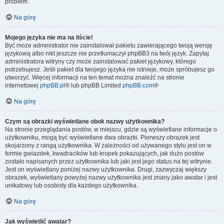
problem.
Na górę
Mojego języka nie ma na liście!
Być może administrator nie zainstalował pakietu zawierającego twoją wersję
językową albo nikt jeszcze nie przetłumaczył phpBB3 na twój język. Zapytaj
administratora witryny czy może zainstalować pakiet językowy, którego
potrzebujesz. Jeśli pakiet dla twojego języka nie istnieje, może spróbujesz go
utworzyć. Więcej informacji na ten temat można znaleźć na stronie
internetowej
phpBB.pl
® lub phpBB Limited
phpBB.com
®
Na górę
Czym są obrazki wyświetlane obok nazwy użytkownika?
Na stronie przeglądania postów, w miejscu, gdzie są wyświetlane informacje o
użytkowniku, mogą być wyświetlane dwa obrazki. Pierwszy obrazek jest
skojarzony z rangą użytkownika. W zależności od używanego stylu jest on w
formie gwiazdek, kwadracików lub kropek pokazujących, jak dużo postów
zostało napisanych przez użytkownika lub jaki jest jego status na tej witrynie.
Jest on wyświetlany poniżej nazwy użytkownika. Drugi, zazwyczaj większy
obrazek, wyświetlany powyżej nazwy użytkownika jest znany jako awatar i jest
unikatowy lub osobisty dla każdego użytkownika.
Na górę
Jak wyświetlić awatar?