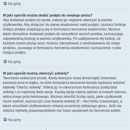
Na górę
W jaki sposób można dodać podpis do swojego posta?
Aby dodawać podpis do posta, należy go najpierw utworzyć w panelu
użytkownika. Aby dołączyć do danej wiadomości swój podpis, zaznacz funkcję
Dołącz podpis
znajdującą się w formularzu tworzenia wiadomości. Możesz
także domyślnie dodawać podpis do wszystkich swoich postów, zaznaczając
odpowiednią funkcję w panelu użytkownika. Po uaktywnieniu tej funkcji, za
każdym razem pisząc post, możesz zdecydować o niedodawaniu do niego
podpisu, usuwając w formularzu tworzenia wiadomości zaznaczenie z pola
Dołącz podpis
.
Na górę
W jaki sposób można utworzyć ankietę?
Tworzenie ankiet jest proste. Kiedy tworzysz nowy temat bądź zmieniasz
pierwszy post w wątku, na dole formularza tworzenia tematu będziesz widzieć
etykietę “Utwórz ankietę”. Kliknij ją i w otworzonym formularzu podaj tytuł
ankiety i co najmniej dwie opcje. Każdą opcję należy wpisać w nowym wierszu
widocznego pola tekstowego. Możesz określić liczbę opcji, jakie użytkownik
może wybrać, wyznaczyć czas trwania ankiety (0 – bez limitu czasowego), a
także umożliwić użytkownikom zmianę wcześniej oddanego głosu. Jeśli nie
widzisz etykiety, prawdopodobnie nie masz uprawnień do tworzenia ankiet.
Na górę