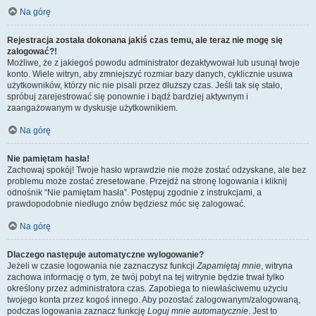
Na górę
Rejestracja została dokonana jakiś czas temu, ale teraz nie mogę się
zalogować?!
Możliwe, że z jakiegoś powodu administrator dezaktywował lub usunął twoje
konto. Wiele witryn, aby zmniejszyć rozmiar bazy danych, cyklicznie usuwa
użytkowników, którzy nic nie pisali przez dłuższy czas. Jeśli tak się stało,
spróbuj zarejestrować się ponownie i bądź bardziej aktywnym i
zaangażowanym w dyskusje użytkownikiem.
Na górę
Nie pamiętam hasła!
Zachowaj spokój! Twoje hasło wprawdzie nie może zostać odzyskane, ale bez
problemu może zostać zresetowane. Przejdź na stronę logowania i kliknij
odnośnik “Nie pamiętam hasła”. Postępuj zgodnie z instrukcjami, a
prawdopodobnie niedługo znów będziesz móc się zalogować.
Na górę
Dlaczego następuje automatyczne wylogowanie?
Jeżeli w czasie logowania nie zaznaczysz funkcji
Zapamiętaj mnie
, witryna
zachowa informację o tym, że twój pobyt na tej witrynie będzie trwał tylko
określony przez administratora czas. Zapobiega to niewłaściwemu użyciu
twojego konta przez kogoś innego. Aby pozostać zalogowanym/zalogowaną,
podczas logowania zaznacz funkcję
Loguj mnie automatycznie
. Jest to