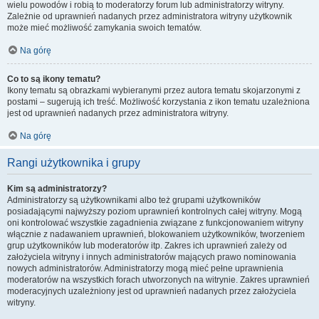
wielu powodów i robią to moderatorzy forum lub administratorzy witryny.
Zależnie od uprawnień nadanych przez administratora witryny użytkownik
może mieć możliwość zamykania swoich tematów.
Na górę
Co to są ikony tematu?
Ikony tematu są obrazkami wybieranymi przez autora tematu skojarzonymi z
postami – sugerują ich treść. Możliwość korzystania z ikon tematu uzależniona
jest od uprawnień nadanych przez administratora witryny.
Na górę
Rangi użytkownika i grupy
Kim są administratorzy?
Administratorzy są użytkownikami albo też grupami użytkowników
posiadającymi najwyższy poziom uprawnień kontrolnych całej witryny. Mogą
oni kontrolować wszystkie zagadnienia związane z funkcjonowaniem witryny
włącznie z nadawaniem uprawnień, blokowaniem użytkowników, tworzeniem
grup użytkowników lub moderatorów itp. Zakres ich uprawnień zależy od
założyciela witryny i innych administratorów mających prawo nominowania
nowych administratorów. Administratorzy mogą mieć pełne uprawnienia
moderatorów na wszystkich forach utworzonych na witrynie. Zakres uprawnień
moderacyjnych uzależniony jest od uprawnień nadanych przez założyciela
witryny.