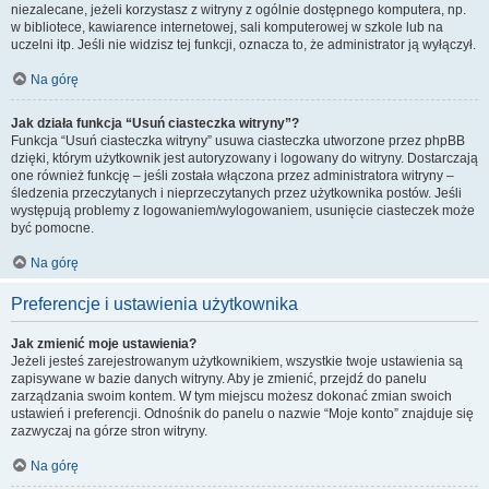
niezalecane, jeżeli korzystasz z witryny z ogólnie dostępnego komputera, np.
w bibliotece, kawiarence internetowej, sali komputerowej w szkole lub na
uczelni itp. Jeśli nie widzisz tej funkcji, oznacza to, że administrator ją wyłączył.
Na górę
Jak działa funkcja “Usuń ciasteczka witryny”?
Funkcja “Usuń ciasteczka witryny” usuwa ciasteczka utworzone przez phpBB
dzięki, którym użytkownik jest autoryzowany i logowany do witryny. Dostarczają
one również funkcję – jeśli została włączona przez administratora witryny –
śledzenia przeczytanych i nieprzeczytanych przez użytkownika postów. Jeśli
występują problemy z logowaniem/wylogowaniem, usunięcie ciasteczek może
być pomocne.
Na górę
Preferencje i ustawienia użytkownika
Jak zmienić moje ustawienia?
Jeżeli jesteś zarejestrowanym użytkownikiem, wszystkie twoje ustawienia są
zapisywane w bazie danych witryny. Aby je zmienić, przejdź do panelu
zarządzania swoim kontem. W tym miejscu możesz dokonać zmian swoich
ustawień i preferencji. Odnośnik do panelu o nazwie “Moje konto” znajduje się
zazwyczaj na górze stron witryny.
Na górę