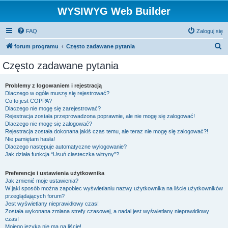
WYSIWYG Web Builder
FAQ
Zaloguj się
S
forum programu
Często zadawane pytania
z
Często zadawane pytania
u
k
Problemy z logowaniem i rejestracją
Dlaczego w ogóle muszę się rejestrować?
a
Co to jest COPPA?
j
Dlaczego nie mogę się zarejestrować?
Rejestracja została przeprowadzona poprawnie, ale nie mogę się zalogować!
Dlaczego nie mogę się zalogować?
Rejestracja została dokonana jakiś czas temu, ale teraz nie mogę się zalogować?!
Nie pamiętam hasła!
Dlaczego następuje automatyczne wylogowanie?
Jak działa funkcja “Usuń ciasteczka witryny”?
Preferencje i ustawienia użytkownika
Jak zmienić moje ustawienia?
W jaki sposób można zapobiec wyświetlaniu nazwy użytkownika na liście użytkowników
przeglądających forum?
Jest wyświetlany nieprawidłowy czas!
Została wykonana zmiana strefy czasowej, a nadal jest wyświetlany nieprawidłowy
czas!
Mojego języka nie ma na liście!