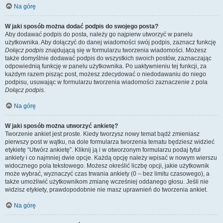
Na górę
W jaki sposób można dodać podpis do swojego posta?
Aby dodawać podpis do posta, należy go najpierw utworzyć w panelu
użytkownika. Aby dołączyć do danej wiadomości swój podpis, zaznacz funkcję
Dołącz podpis
znajdującą się w formularzu tworzenia wiadomości. Możesz
także domyślnie dodawać podpis do wszystkich swoich postów, zaznaczając
odpowiednią funkcję w panelu użytkownika. Po uaktywnieniu tej funkcji, za
każdym razem pisząc post, możesz zdecydować o niedodawaniu do niego
podpisu, usuwając w formularzu tworzenia wiadomości zaznaczenie z pola
Dołącz podpis
.
Na górę
W jaki sposób można utworzyć ankietę?
Tworzenie ankiet jest proste. Kiedy tworzysz nowy temat bądź zmieniasz
pierwszy post w wątku, na dole formularza tworzenia tematu będziesz widzieć
etykietę “Utwórz ankietę”. Kliknij ją i w otworzonym formularzu podaj tytuł
ankiety i co najmniej dwie opcje. Każdą opcję należy wpisać w nowym wierszu
widocznego pola tekstowego. Możesz określić liczbę opcji, jakie użytkownik
może wybrać, wyznaczyć czas trwania ankiety (0 – bez limitu czasowego), a
także umożliwić użytkownikom zmianę wcześniej oddanego głosu. Jeśli nie
widzisz etykiety, prawdopodobnie nie masz uprawnień do tworzenia ankiet.
Na górę