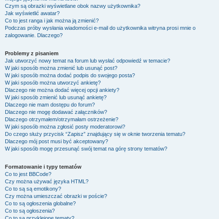
Czym są obrazki wyświetlane obok nazwy użytkownika?
Jak wyświetlić awatar?
Co to jest ranga i jak można ją zmienić?
Podczas próby wysłania wiadomości e-mail do użytkownika witryna prosi mnie o
zalogowanie. Dlaczego?
Problemy z pisaniem
Jak utworzyć nowy temat na forum lub wysłać odpowiedź w temacie?
W jaki sposób można zmienić lub usunąć post?
W jaki sposób można dodać podpis do swojego posta?
W jaki sposób można utworzyć ankietę?
Dlaczego nie można dodać więcej opcji ankiety?
W jaki sposób zmienić lub usunąć ankietę?
Dlaczego nie mam dostępu do forum?
Dlaczego nie mogę dodawać załączników?
Dlaczego otrzymałem/otrzymałam ostrzeżenie?
W jaki sposób można zgłosić posty moderatorowi?
Do czego służy przycisk “Zapisz” znajdujący się w oknie tworzenia tematu?
Dlaczego mój post musi być akceptowany?
W jaki sposób mogę przesunąć swój temat na górę strony tematów?
Formatowanie i typy tematów
Co to jest BBCode?
Czy można używać języka HTML?
Co to są są emotikony?
Czy można umieszczać obrazki w poście?
Co to są ogłoszenia globalne?
Co to są ogłoszenia?
Co to są przyklejone tematy?