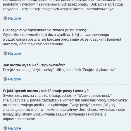
podobnych zwrotów niezindeksowanych przez phpBB. Dokładnie sprecyzuj
zapytanie – użyj funkcji dostępnych w wyszukiwaniu zaawansowanym.
Na górę
Dlaczego moje wyszukiwanie zwraca pustą stronę?!
Wyszukiwanie zwróciło zbyt dużo wyników. Użyj zaawansowanego
wyszukiwania i postaraj się bardziej precyzyjnie określić szukany fragment
oraz fora, które mają być przeszukane.
Na górę
Jak można wyszukać użytkowników?
Przejdź na stronę “Użytkownicy” i kliknij odnośnik “Znajdź użytkownika”.
Na górę
W jaki sposób można znaleźć swoje posty i tematy?
Swoje posty można znaleźć, klikając odnośnik “Wyświetl moje posty”
znajdujący się w panelu zarządzania kontem lub odnośnik “Posty użytkownika”
na stronie swojego profilu lub wybierając „Twoje posty” z menu „Więcej…”
znajdującego się w górnym lewym rogu witryny. Jeśli chcesz wyszukać swoje
tematy, użyj strony wyszukiwania zaawansowanego i skorzystaj z
odpowiednich funkcji.
Na górę