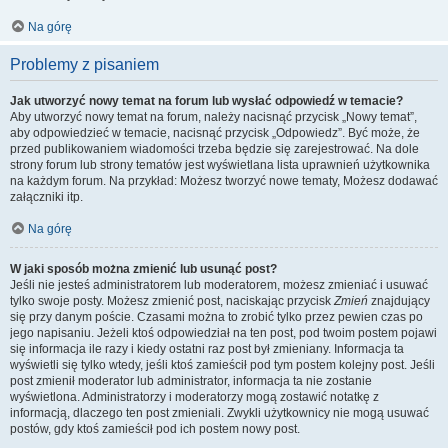
Na górę
Problemy z pisaniem
Jak utworzyć nowy temat na forum lub wysłać odpowiedź w temacie?
Aby utworzyć nowy temat na forum, należy nacisnąć przycisk „Nowy temat”,
aby odpowiedzieć w temacie, nacisnąć przycisk „Odpowiedz”. Być może, że
przed publikowaniem wiadomości trzeba będzie się zarejestrować. Na dole
strony forum lub strony tematów jest wyświetlana lista uprawnień użytkownika
na każdym forum. Na przykład: Możesz tworzyć nowe tematy, Możesz dodawać
załączniki itp.
Na górę
W jaki sposób można zmienić lub usunąć post?
Jeśli nie jesteś administratorem lub moderatorem, możesz zmieniać i usuwać
tylko swoje posty. Możesz zmienić post, naciskając przycisk
Zmień
znajdujący
się przy danym poście. Czasami można to zrobić tylko przez pewien czas po
jego napisaniu. Jeżeli ktoś odpowiedział na ten post, pod twoim postem pojawi
się informacja ile razy i kiedy ostatni raz post był zmieniany. Informacja ta
wyświetli się tylko wtedy, jeśli ktoś zamieścił pod tym postem kolejny post. Jeśli
post zmienił moderator lub administrator, informacja ta nie zostanie
wyświetlona. Administratorzy i moderatorzy mogą zostawić notatkę z
informacją, dlaczego ten post zmieniali. Zwykli użytkownicy nie mogą usuwać
postów, gdy ktoś zamieścił pod ich postem nowy post.