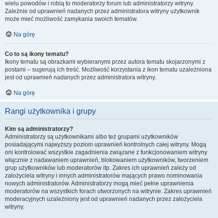
wielu powodów i robią to moderatorzy forum lub administratorzy witryny.
Zależnie od uprawnień nadanych przez administratora witryny użytkownik
może mieć możliwość zamykania swoich tematów.
Na górę
Co to są ikony tematu?
Ikony tematu są obrazkami wybieranymi przez autora tematu skojarzonymi z
postami – sugerują ich treść. Możliwość korzystania z ikon tematu uzależniona
jest od uprawnień nadanych przez administratora witryny.
Na górę
Rangi użytkownika i grupy
Kim są administratorzy?
Administratorzy są użytkownikami albo też grupami użytkowników
posiadającymi najwyższy poziom uprawnień kontrolnych całej witryny. Mogą
oni kontrolować wszystkie zagadnienia związane z funkcjonowaniem witryny
włącznie z nadawaniem uprawnień, blokowaniem użytkowników, tworzeniem
grup użytkowników lub moderatorów itp. Zakres ich uprawnień zależy od
założyciela witryny i innych administratorów mających prawo nominowania
nowych administratorów. Administratorzy mogą mieć pełne uprawnienia
moderatorów na wszystkich forach utworzonych na witrynie. Zakres uprawnień
moderacyjnych uzależniony jest od uprawnień nadanych przez założyciela
witryny.