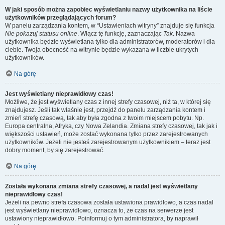
W jaki sposób można zapobiec wyświetlaniu nazwy użytkownika na liście
użytkowników przeglądających forum?
W panelu zarządzania kontem, w “Ustawieniach witryny” znajduje się funkcja
Nie pokazuj statusu online
. Włącz tę funkcję, zaznaczając
Tak
. Nazwa
użytkownika będzie wyświetlana tylko dla administratorów, moderatorów i dla
ciebie. Twoja obecność na witrynie będzie wykazana w liczbie ukrytych
użytkowników.
Na górę
Jest wyświetlany nieprawidłowy czas!
Możliwe, że jest wyświetlany czas z innej strefy czasowej, niż ta, w której się
znajdujesz. Jeśli tak właśnie jest, przejdź do panelu zarządzania kontem i
zmień strefę czasową, tak aby była zgodna z twoim miejscem pobytu. Np.
Europa centralna, Afryka, czy Nowa Zelandia. Zmiana strefy czasowej, tak jak i
większości ustawień, może zostać wykonana tylko przez zarejestrowanych
użytkowników. Jeżeli nie jesteś zarejestrowanym użytkownikiem – teraz jest
dobry moment, by się zarejestrować.
Na górę
Została wykonana zmiana strefy czasowej, a nadal jest wyświetlany
nieprawidłowy czas!
Jeżeli na pewno strefa czasowa została ustawiona prawidłowo, a czas nadal
jest wyświetlany nieprawidłowo, oznacza to, że czas na serwerze jest
ustawiony nieprawidłowo. Poinformuj o tym administratora, by naprawił