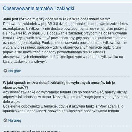
Obserwowanie tematów i zakładki
Jaka jest różnica między dodaniem zakładki a obserwowaniem?
Dodawanie zakładek w phpBB 3.0 działa podobnie jak dodawanie zakładek w
przeglądarce. Użytkownik nie dostaje powiadomienia, gdy w temacie pojawia
się nowa treść. W phpBB 3.1 dodawanie zakładek przypomina obserwowanie
tematu. Użytkownik może być powiadamiany, gdy nastąpi aktualizacja tematu
oznaczonego zakładką. Funkcja obserwowania powiadamia użytkownika – w
wybrany przez niego sposób – gdy w obserwowanym temacie bądź forum
pojawiła się nowa treść. Sposoby powiadamiania dla zakładek i
obserwowanych elementów można konfigurować w panelu użytkownika na
karcie „Ustawienia witryny”.
Na górę
W jaki sposób można dodać zakładkę do wybranych tematów lub je
obserwować??
Aby dodać zakładkę do wybranego tematu lub go obserwować, należy kliknąć
odpowiedni odnośnik w menu “Narzędzia tematu” znajdujące się na górze i na
dole wątku.
Udzielenie odpowiedzi w temacie, gdy jest aktywna funkcja “Powiadamiaj o
opublikowaniu odpowiedzi” spowoduje włączenie obserwowania tematu.
Na górę