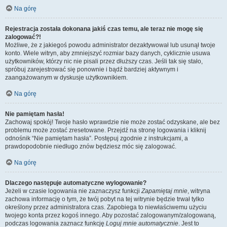
Na górę
Rejestracja została dokonana jakiś czas temu, ale teraz nie mogę się
zalogować?!
Możliwe, że z jakiegoś powodu administrator dezaktywował lub usunął twoje
konto. Wiele witryn, aby zmniejszyć rozmiar bazy danych, cyklicznie usuwa
użytkowników, którzy nic nie pisali przez dłuższy czas. Jeśli tak się stało,
spróbuj zarejestrować się ponownie i bądź bardziej aktywnym i
zaangażowanym w dyskusje użytkownikiem.
Na górę
Nie pamiętam hasła!
Zachowaj spokój! Twoje hasło wprawdzie nie może zostać odzyskane, ale bez
problemu może zostać zresetowane. Przejdź na stronę logowania i kliknij
odnośnik “Nie pamiętam hasła”. Postępuj zgodnie z instrukcjami, a
prawdopodobnie niedługo znów będziesz móc się zalogować.
Na górę
Dlaczego następuje automatyczne wylogowanie?
Jeżeli w czasie logowania nie zaznaczysz funkcji
Zapamiętaj mnie
, witryna
zachowa informację o tym, że twój pobyt na tej witrynie będzie trwał tylko
określony przez administratora czas. Zapobiega to niewłaściwemu użyciu
twojego konta przez kogoś innego. Aby pozostać zalogowanym/zalogowaną,
podczas logowania zaznacz funkcję
Loguj mnie automatycznie
. Jest to