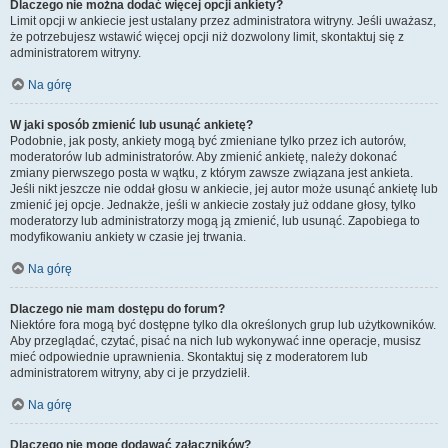
Dlaczego nie można dodać więcej opcji ankiety?
Limit opcji w ankiecie jest ustalany przez administratora witryny. Jeśli uważasz,
że potrzebujesz wstawić więcej opcji niż dozwolony limit, skontaktuj się z
administratorem witryny.
Na górę
W jaki sposób zmienić lub usunąć ankietę?
Podobnie, jak posty, ankiety mogą być zmieniane tylko przez ich autorów,
moderatorów lub administratorów. Aby zmienić ankietę, należy dokonać
zmiany pierwszego posta w wątku, z którym zawsze związana jest ankieta.
Jeśli nikt jeszcze nie oddał głosu w ankiecie, jej autor może usunąć ankietę lub
zmienić jej opcje. Jednakże, jeśli w ankiecie zostały już oddane głosy, tylko
moderatorzy lub administratorzy mogą ją zmienić, lub usunąć. Zapobiega to
modyfikowaniu ankiety w czasie jej trwania.
Na górę
Dlaczego nie mam dostępu do forum?
Niektóre fora mogą być dostępne tylko dla określonych grup lub użytkowników.
Aby przeglądać, czytać, pisać na nich lub wykonywać inne operacje, musisz
mieć odpowiednie uprawnienia. Skontaktuj się z moderatorem lub
administratorem witryny, aby ci je przydzielił.
Na górę
Dlaczego nie mogę dodawać załączników?