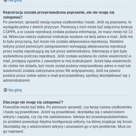
Na górę
Rejestracja została przeprowadzona poprawnie, ale nie mogę się
zalogować!
Po pierwsze, sprawdź swoją nazwę użytkownika i hasło. Jeśli są poprawne, to
wystąpiła jedna z dwóch przyczyn. Pierwszą z nich może być włączona funkcja
COPPA, a w czasie rejestracji została podana informacja, że masz mniej niż 13
lat. Wówczas należy wykonać instrukcje wysłane na twój adres e-mail. Jeśli nie
to było przyczyną, być może nie została aktywowana rejestracja. Niektóre
witryny przed pierwszym zalogowaniem wymagają aktywowania rejestracji
przez osobę rejestrującą się lub przez administratora. Informacja o tym była
wyświetlona podczas rejestracji. Jeśli została wysłana do ciebie wiadomość e-
mail, postępuj zgodnie z zawartymi w niej instrukcjami. Jeżeli taka wiadomość
do ciebie nie dotarła, być może został podany nieprawidłowy adres e-mail lub
wiadomość została zatrzymana przez filtr antyspamowy. Jeśli na pewno
podany przez ciebie adres e-mail jest prawidłowy, spróbuj skontaktować się z
administratorem.
Na górę
Dlaczego nie mogę się zalogować?
Powodów może być kilka. Po pierwsze sprawdź, czy twoja nazwa użytkownika
i hasło są prawidłowe. Jeżeli są prawidłowe, skontaktuj się z właścicielem
witryny i zapytaj, czy cię nie zablokowano. Istnieje też prawdopodobieństwo,
że problem powoduje błędna konfiguracja witryny, na której znajduje się forum.
Skontaktuj się z właścicielem witryny i powiadom go o tym problemie. Musi on
go naprawić.