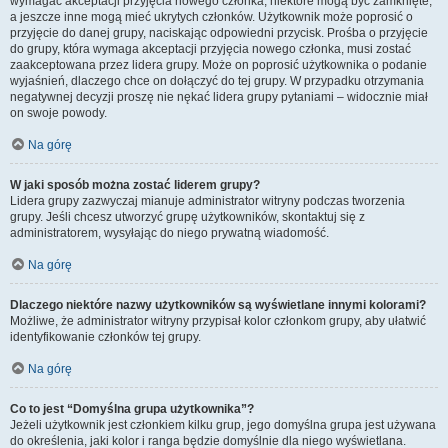
wymagać akceptacji przyjęcia nowego członka, niektóre mogą być zamknięte,
a jeszcze inne mogą mieć ukrytych członków. Użytkownik może poprosić o
przyjęcie do danej grupy, naciskając odpowiedni przycisk. Prośba o przyjęcie
do grupy, która wymaga akceptacji przyjęcia nowego członka, musi zostać
zaakceptowana przez lidera grupy. Może on poprosić użytkownika o podanie
wyjaśnień, dlaczego chce on dołączyć do tej grupy. W przypadku otrzymania
negatywnej decyzji proszę nie nękać lidera grupy pytaniami – widocznie miał
on swoje powody.
Na górę
W jaki sposób można zostać liderem grupy?
Lidera grupy zazwyczaj mianuje administrator witryny podczas tworzenia
grupy. Jeśli chcesz utworzyć grupę użytkowników, skontaktuj się z
administratorem, wysyłając do niego prywatną wiadomość.
Na górę
Dlaczego niektóre nazwy użytkowników są wyświetlane innymi kolorami?
Możliwe, że administrator witryny przypisał kolor członkom grupy, aby ułatwić
identyfikowanie członków tej grupy.
Na górę
Co to jest “Domyślna grupa użytkownika”?
Jeżeli użytkownik jest członkiem kilku grup, jego domyślna grupa jest używana
do określenia, jaki kolor i ranga będzie domyślnie dla niego wyświetlana.