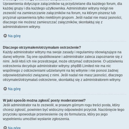
Uprawnienia dotyczące załączników są przydzielane dla każdego forum, dla
każdej grupy i dla każdego użytkownika. Administrator witryny mógł nie
zezwolić na zamieszczanie załączników na forum, na którym piszesz lub
przyznał uprawnienia tylko niektórym grupom. Jeśli nadal nie masz jasności,
dlaczego nie możesz zamieszczać załączników, skontaktuj się z
administratorem witryny.
Na górę
Dlaczego otrzymałem/otrzymałam ostrzeżenie?
Każdy administrator witryny ma swoje zasady i regulaminy obowiązujące na
danej witrynie. Są one opublikowane i administrator zaleca zapoznanie się z
nimi. Jeśli ktoś ich nie przestrzegał, może otrzymać ostrzeżenie. O udzieleniu
ostrzeżenia decyduje administrator witryny. phpBB Limited nie ma nic
wspólnego z ostrzeżeniami udzielanymi na tej witrynie i nie ponosi żadnej
odpowiedzialności związanej z nimi. Jeśli nadal nie masz jasności, dlaczego
otrzymałeś/otrzymałaś ostrzeżenie, skontaktuj się z administratorem witryny.
Na górę
W jaki sposób można zgłosić posty moderatorowi?
Jeśli administrator na to zezwolił, w prawym górnym rogu treści posta, który
chcesz zgłosić, powinien być widoczny odpowiedni przycisk. Naciśnięcie tego
przycisku spowoduje przeniesienie cię do formularza, który po jego
wypełnieniu umożliwi wysłanie zgłoszenia.
Na górę