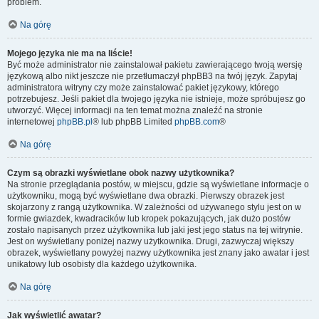
problem.
Na górę
Mojego języka nie ma na liście!
Być może administrator nie zainstalował pakietu zawierającego twoją wersję
językową albo nikt jeszcze nie przetłumaczył phpBB3 na twój język. Zapytaj
administratora witryny czy może zainstalować pakiet językowy, którego
potrzebujesz. Jeśli pakiet dla twojego języka nie istnieje, może spróbujesz go
utworzyć. Więcej informacji na ten temat można znaleźć na stronie
internetowej
phpBB.pl
® lub phpBB Limited
phpBB.com
®
Na górę
Czym są obrazki wyświetlane obok nazwy użytkownika?
Na stronie przeglądania postów, w miejscu, gdzie są wyświetlane informacje o
użytkowniku, mogą być wyświetlane dwa obrazki. Pierwszy obrazek jest
skojarzony z rangą użytkownika. W zależności od używanego stylu jest on w
formie gwiazdek, kwadracików lub kropek pokazujących, jak dużo postów
zostało napisanych przez użytkownika lub jaki jest jego status na tej witrynie.
Jest on wyświetlany poniżej nazwy użytkownika. Drugi, zazwyczaj większy
obrazek, wyświetlany powyżej nazwy użytkownika jest znany jako awatar i jest
unikatowy lub osobisty dla każdego użytkownika.
Na górę
Jak wyświetlić awatar?