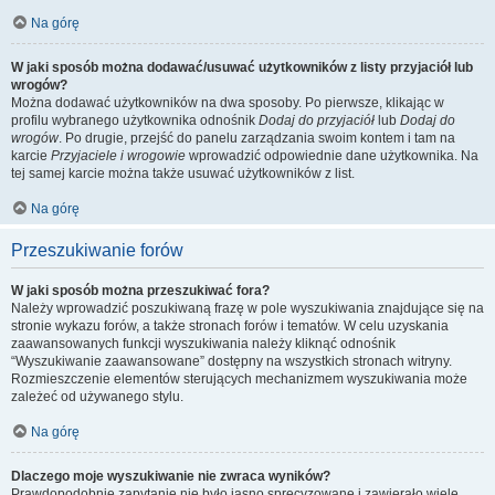
Na górę
W jaki sposób można dodawać/usuwać użytkowników z listy przyjaciół lub
wrogów?
Można dodawać użytkowników na dwa sposoby. Po pierwsze, klikając w
profilu wybranego użytkownika odnośnik
Dodaj do przyjaciół
lub
Dodaj do
wrogów
. Po drugie, przejść do panelu zarządzania swoim kontem i tam na
karcie
Przyjaciele i wrogowie
wprowadzić odpowiednie dane użytkownika. Na
tej samej karcie można także usuwać użytkowników z list.
Na górę
Przeszukiwanie forów
W jaki sposób można przeszukiwać fora?
Należy wprowadzić poszukiwaną frazę w pole wyszukiwania znajdujące się na
stronie wykazu forów, a także stronach forów i tematów. W celu uzyskania
zaawansowanych funkcji wyszukiwania należy kliknąć odnośnik
“Wyszukiwanie zaawansowane” dostępny na wszystkich stronach witryny.
Rozmieszczenie elementów sterujących mechanizmem wyszukiwania może
zależeć od używanego stylu.
Na górę
Dlaczego moje wyszukiwanie nie zwraca wyników?
Prawdopodobnie zapytanie nie było jasno sprecyzowane i zawierało wiele