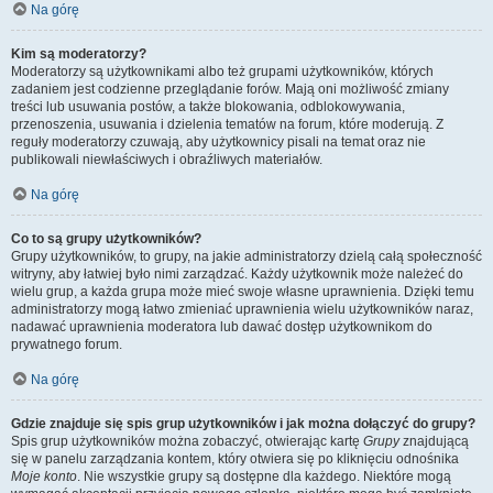
Na górę
Kim są moderatorzy?
Moderatorzy są użytkownikami albo też grupami użytkowników, których
zadaniem jest codzienne przeglądanie forów. Mają oni możliwość zmiany
treści lub usuwania postów, a także blokowania, odblokowywania,
przenoszenia, usuwania i dzielenia tematów na forum, które moderują. Z
reguły moderatorzy czuwają, aby użytkownicy pisali na temat oraz nie
publikowali niewłaściwych i obraźliwych materiałów.
Na górę
Co to są grupy użytkowników?
Grupy użytkowników, to grupy, na jakie administratorzy dzielą całą społeczność
witryny, aby łatwiej było nimi zarządzać. Każdy użytkownik może należeć do
wielu grup, a każda grupa może mieć swoje własne uprawnienia. Dzięki temu
administratorzy mogą łatwo zmieniać uprawnienia wielu użytkowników naraz,
nadawać uprawnienia moderatora lub dawać dostęp użytkownikom do
prywatnego forum.
Na górę
Gdzie znajduje się spis grup użytkowników i jak można dołączyć do grupy?
Spis grup użytkowników można zobaczyć, otwierając kartę
Grupy
znajdującą
się w panelu zarządzania kontem, który otwiera się po kliknięciu odnośnika
Moje konto
. Nie wszystkie grupy są dostępne dla każdego. Niektóre mogą