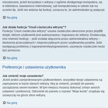
niezalecane, jeżeli korzystasz z witryny z ogólnie dostępnego komputera, np.
w bibliotece, kawiarence internetowej, sali komputerowej w szkole lub na
uczelni itp. Jeśli nie widzisz tej funkcji, oznacza to, że administrator ją wyłączył.
Na górę
Jak działa funkcja “Usuń ciasteczka witryny”?
Funkcja “Usuń ciasteczka witryny” usuwa ciasteczka utworzone przez phpBB
dzięki, którym użytkownik jest autoryzowany i logowany do witryny. Dostarczają
one również funkcję – jeśli została włączona przez administratora witryny –
śledzenia przeczytanych i nieprzeczytanych przez użytkownika postów. Jeśli
występują problemy z logowaniem/wylogowaniem, usunięcie ciasteczek może
być pomocne.
Na górę
Preferencje i ustawienia użytkownika
Jak zmienić moje ustawienia?
Jeżeli jesteś zarejestrowanym użytkownikiem, wszystkie twoje ustawienia są
zapisywane w bazie danych witryny. Aby je zmienić, przejdź do panelu
zarządzania swoim kontem. W tym miejscu możesz dokonać zmian swoich
ustawień i preferencji. Odnośnik do panelu o nazwie “Moje konto” znajduje się
zazwyczaj na górze stron witryny.
Na górę