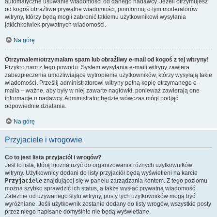
automatyczne usuwanie wiadomości od danego nadawcy. Jeżeli otrzymujesz
od kogoś obraźliwe prywatne wiadomości, poinformuj o tym moderatorów
witryny, którzy będą mogli zabronić takiemu użytkownikowi wysyłania
jakichkolwiek prywatnych wiadomości.
Na górę
Otrzymałem/otrzymałam spam lub obraźliwy e-mail od kogoś z tej witryny!
Przykro nam z tego powodu. System wysyłania e-maili witryny zawiera
zabezpieczenia umożliwiające wytropienie użytkowników, którzy wysyłają takie
wiadomości. Prześlij administratorowi witryny pełną kopię otrzymanego e-
maila – ważne, aby były w niej zawarte nagłówki, ponieważ zawierają one
informacje o nadawcy. Administrator będzie wówczas mógł podjąć
odpowiednie działania.
Na górę
Przyjaciele i wrogowie
Co to jest lista przyjaciół i wrogów?
Jest to lista, którą można użyć do organizowania różnych użytkowników
witryny. Użytkownicy dodani do listy przyjaciół będą wyświetleni na karcie
Przyjaciele
znajdującej się w panelu zarządzania kontem. Z tego poziomu
można szybko sprawdzić ich status, a także wysłać prywatną wiadomość.
Zależnie od używanego stylu witryny, posty tych użytkowników mogą być
wyróżniane. Jeśli użytkownik zostanie dodany do listy wrogów, wszystkie posty
przez niego napisane domyślnie nie będą wyświetlane.