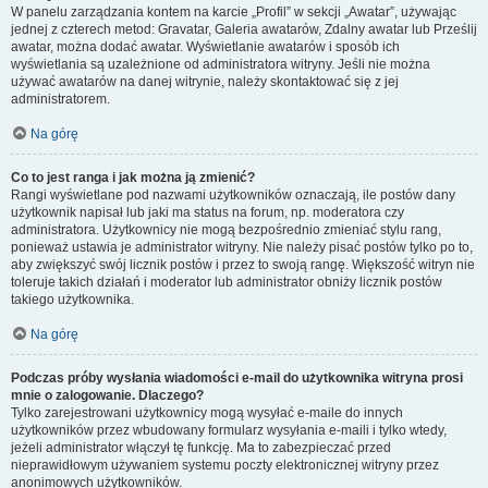
W panelu zarządzania kontem na karcie „Profil” w sekcji „Awatar”, używając
jednej z czterech metod: Gravatar, Galeria awatarów, Zdalny awatar lub Prześlij
awatar, można dodać awatar. Wyświetlanie awatarów i sposób ich
wyświetlania są uzależnione od administratora witryny. Jeśli nie można
używać awatarów na danej witrynie, należy skontaktować się z jej
administratorem.
Na górę
Co to jest ranga i jak można ją zmienić?
Rangi wyświetlane pod nazwami użytkowników oznaczają, ile postów dany
użytkownik napisał lub jaki ma status na forum, np. moderatora czy
administratora. Użytkownicy nie mogą bezpośrednio zmieniać stylu rang,
ponieważ ustawia je administrator witryny. Nie należy pisać postów tylko po to,
aby zwiększyć swój licznik postów i przez to swoją rangę. Większość witryn nie
toleruje takich działań i moderator lub administrator obniży licznik postów
takiego użytkownika.
Na górę
Podczas próby wysłania wiadomości e-mail do użytkownika witryna prosi
mnie o zalogowanie. Dlaczego?
Tylko zarejestrowani użytkownicy mogą wysyłać e-maile do innych
użytkowników przez wbudowany formularz wysyłania e-maili i tylko wtedy,
jeżeli administrator włączył tę funkcję. Ma to zabezpieczać przed
nieprawidłowym używaniem systemu poczty elektronicznej witryny przez
anonimowych użytkowników.