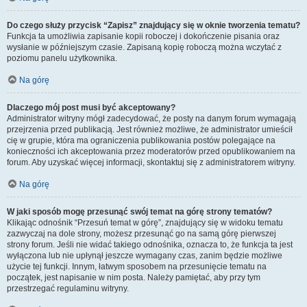
Do czego służy przycisk “Zapisz” znajdujący się w oknie tworzenia tematu?
Funkcja ta umożliwia zapisanie kopii roboczej i dokończenie pisania oraz
wysłanie w późniejszym czasie. Zapisaną kopię roboczą można wczytać z
poziomu panelu użytkownika.
Na górę
Dlaczego mój post musi być akceptowany?
Administrator witryny mógł zadecydować, że posty na danym forum wymagają
przejrzenia przed publikacją. Jest również możliwe, że administrator umieścił
cię w grupie, która ma ograniczenia publikowania postów polegające na
konieczności ich akceptowania przez moderatorów przed opublikowaniem na
forum. Aby uzyskać więcej informacji, skontaktuj się z administratorem witryny.
Na górę
W jaki sposób mogę przesunąć swój temat na górę strony tematów?
Klikając odnośnik “Przesuń temat w górę”, znajdujący się w widoku tematu
zazwyczaj na dole strony, możesz przesunąć go na samą górę pierwszej
strony forum. Jeśli nie widać takiego odnośnika, oznacza to, że funkcja ta jest
wyłączona lub nie upłynął jeszcze wymagany czas, zanim będzie możliwe
użycie tej funkcji. Innym, łatwym sposobem na przesunięcie tematu na
początek, jest napisanie w nim posta. Należy pamiętać, aby przy tym
przestrzegać regulaminu witryny.