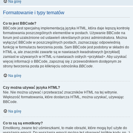
Na górę
Formatowanie i typy tematów
Co to jest BBCode?
BBCode jest specjalną implementacją języka HTML, która daje lepszą kontrolę
formatowania poszczególnych elementów w postach. Używanie BBCode na
forum jest uzależnione od ustawień określanych przez administratora. Można
wyłączyć BBCode w poszczególnych postach, zaznaczając odpowiednią
funkcję w formularzu tworzenia posta. Sam BBCode jest podobny w składni do
HTML-a, ale znaczniki zawarte są w nawiasach kwadratowych [przykład]
zamiast w używanych w HTML-u nawiasach ostrych <przykład>. Aby uzyskać
więcej informacji o BBCode, zapoznaj się z przewodnikiem dostępnym ze
strony tworzenia posta po kliknięciu odnośnika
BBCode
.
Na górę
Czy można używać języka HTML?
Nie. Nie można używać i przetwarzać znaczników HTML na tej witrynie.
Większość formatowania, które dostarcza HTML, można uzyskać, używając
BBCode.
Na górę
Co to są są emotikony?
Emotikony, zwane też uśmieszkami, to małe obrazki, które mogą być użyte do
wyrażania emocji. Do wyrażania emocji można też stosować krótkie kody, np. :)