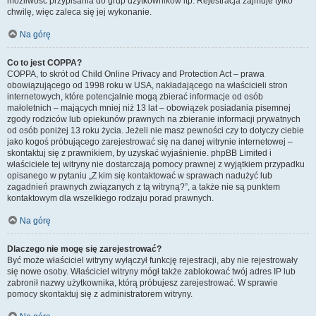
możliwość przypisania do grup użytkowników itp. Rejestracja zajmuje tylko
chwilę, więc zaleca się jej wykonanie.
Na górę
Co to jest COPPA?
COPPA, to skrót od Child Online Privacy and Protection Act – prawa
obowiązującego od 1998 roku w USA, nakładającego na właścicieli stron
internetowych, które potencjalnie mogą zbierać informacje od osób
małoletnich – mających mniej niż 13 lat – obowiązek posiadania pisemnej
zgody rodziców lub opiekunów prawnych na zbieranie informacji prywatnych
od osób poniżej 13 roku życia. Jeżeli nie masz pewności czy to dotyczy ciebie
jako kogoś próbującego zarejestrować się na danej witrynie internetowej –
skontaktuj się z prawnikiem, by uzyskać wyjaśnienie. phpBB Limited i
właściciele tej witryny nie dostarczają pomocy prawnej z wyjątkiem przypadku
opisanego w pytaniu „Z kim się kontaktować w sprawach nadużyć lub
zagadnień prawnych związanych z tą witryną?”, a także nie są punktem
kontaktowym dla wszelkiego rodzaju porad prawnych.
Na górę
Dlaczego nie mogę się zarejestrować?
Być może właściciel witryny wyłączył funkcję rejestracji, aby nie rejestrowały
się nowe osoby. Właściciel witryny mógł także zablokować twój adres IP lub
zabronił nazwy użytkownika, którą próbujesz zarejestrować. W sprawie
pomocy skontaktuj się z administratorem witryny.