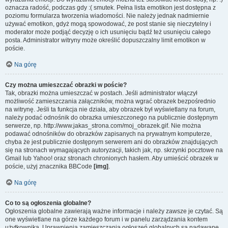
oznacza radość, podczas gdy :( smutek. Pełna lista emotikon jest dostępna z
poziomu formularza tworzenia wiadomości. Nie należy jednak nadmiernie
używać emotikon, gdyż mogą spowodować, że post stanie się nieczytelny i
moderator może podjąć decyzję o ich usunięciu bądź też usunięciu całego
posta. Administrator witryny może określić dopuszczalny limit emotikon w
poście.
Na górę
Czy można umieszczać obrazki w poście?
Tak, obrazki można umieszczać w postach. Jeśli administrator włączył
możliwość zamieszczania załączników, można wgrać obrazek bezpośrednio
na witrynę. Jeśli ta funkcja nie działa, aby obrazek był wyświetlany na forum,
należy podać odnośnik do obrazka umieszczonego na publicznie dostępnym
serwerze, np. http://www.jakas_strona.com/moj_obrazek.gif. Nie można
podawać odnośników do obrazków zapisanych na prywatnym komputerze,
chyba że jest publicznie dostępnym serwerem ani do obrazków znajdujących
się na stronach wymagających autoryzacji, takich jak, np. skrzynki pocztowe na
Gmail lub Yahoo! oraz stronach chronionych hasłem. Aby umieścić obrazek w
poście, użyj znacznika BBCode
[img]
.
Na górę
Co to są ogłoszenia globalne?
Ogłoszenia globalne zawierają ważne informacje i należy zawsze je czytać. Są
one wyświetlane na górze każdego forum i w panelu zarządzania kontem
użytkownika. Uprawnienia zamieszczania ogłoszeń globalnych są nadawane