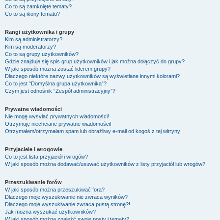
Co to są zamknięte tematy?
Co to są ikony tematu?
Rangi użytkownika i grupy
Kim są administratorzy?
Kim są moderatorzy?
Co to są grupy użytkowników?
Gdzie znajduje się spis grup użytkowników i jak można dołączyć do grupy?
W jaki sposób można zostać liderem grupy?
Dlaczego niektóre nazwy użytkowników są wyświetlane innymi kolorami?
Co to jest “Domyślna grupa użytkownika”?
Czym jest odnośnik “Zespół administracyjny”?
Prywatne wiadomości
Nie mogę wysyłać prywatnych wiadomości!
Otrzymuję niechciane prywatne wiadomości!
Otrzymałem/otrzymałam spam lub obraźliwy e-mail od kogoś z tej witryny!
Przyjaciele i wrogowie
Co to jest lista przyjaciół i wrogów?
W jaki sposób można dodawać/usuwać użytkowników z listy przyjaciół lub wrogów?
Przeszukiwanie forów
W jaki sposób można przeszukiwać fora?
Dlaczego moje wyszukiwanie nie zwraca wyników?
Dlaczego moje wyszukiwanie zwraca pustą stronę?!
Jak można wyszukać użytkowników?
W jaki sposób można znaleźć swoje posty i tematy?