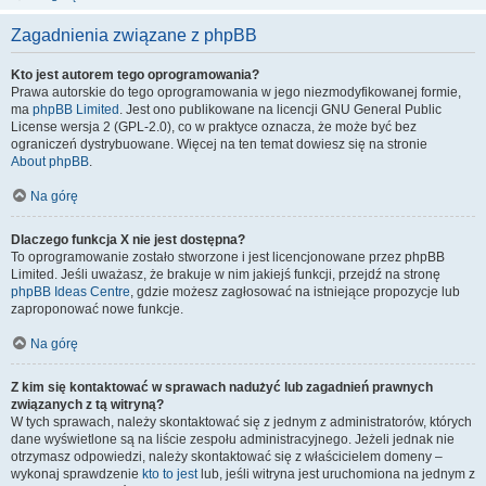
Zagadnienia związane z phpBB
Kto jest autorem tego oprogramowania?
Prawa autorskie do tego oprogramowania w jego niezmodyfikowanej formie,
ma
phpBB Limited
. Jest ono publikowane na licencji GNU General Public
License wersja 2 (GPL-2.0), co w praktyce oznacza, że może być bez
ograniczeń dystrybuowane. Więcej na ten temat dowiesz się na stronie
About phpBB
.
Na górę
Dlaczego funkcja X nie jest dostępna?
To oprogramowanie zostało stworzone i jest licencjonowane przez phpBB
Limited. Jeśli uważasz, że brakuje w nim jakiejś funkcji, przejdź na stronę
phpBB Ideas Centre
, gdzie możesz zagłosować na istniejące propozycje lub
zaproponować nowe funkcje.
Na górę
Z kim się kontaktować w sprawach nadużyć lub zagadnień prawnych
związanych z tą witryną?
W tych sprawach, należy skontaktować się z jednym z administratorów, których
dane wyświetlone są na liście zespołu administracyjnego. Jeżeli jednak nie
otrzymasz odpowiedzi, należy skontaktować się z właścicielem domeny –
wykonaj sprawdzenie
kto to jest
lub, jeśli witryna jest uruchomiona na jednym z