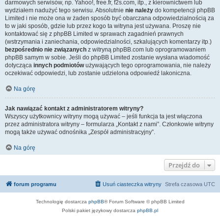
darmowych serwisów, np. Yahoo!, free.fr, f2s.com, itp., z kierownictwem lub
wydziałem nadużyć tego serwisu. Absolutnie
nie należy
do kompetencji phpBB
Limited i nie może ona w żaden sposób być obarczana odpowiedzialnością za
to w jaki sposób, gdzie lub przez kogo ta witryna jest używana. Proszę nie
kontaktować się z phpBB Limited w sprawach zagadnień prawnych
(wstrzymania i zaniechania, odpowiedzialności, szkalujących komentarzy itp.)
bezpośrednio nie związanych
z witryną phpBB.com lub oprogramowaniem
phpBB samym w sobie. Jeśli do phpBB Limited zostanie wysłana wiadomość
dotycząca
innych podmiotów
używających tego oprogramowania, nie należy
oczekiwać odpowiedzi, lub zostanie udzielona odpowiedź lakoniczna.
Na górę
Jak nawiązać kontakt z administratorem witryny?
Wszyscy użytkownicy witryny mogą używać – jeśli funkcja ta jest włączona
przez administratora witryny – formularza „Kontakt z nami”. Członkowie witryny
mogą także używać odnośnika „Zespół administracyjny”.
Na górę
Przejdź do
forum programu
Usuń ciasteczka witryny
Strefa czasowa
UTC
Technologię dostarcza
phpBB
® Forum Software © phpBB Limited
Polski pakiet językowy dostarcza
phpBB.pl