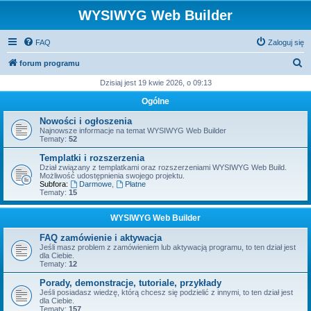
WYSIWYG Web Builder
FAQ
Zaloguj się
S
forum programu
z
Dzisiaj jest 19 kwie 2026, o 09:13
u
Ogólne
k
Nowości i ogłoszenia
a
Najnowsze informacje na temat WYSIWYG Web Builder
Tematy:
52
j
Templatki i rozszerzenia
Dział związany z templatkami oraz rozszerzeniami WYSIWYG Web Build.
Możliwość udostępnienia swojego projektu.
Subfora:
Darmowe
,
Płatne
Tematy:
15
WYSIWYG Web Builder
FAQ zamówienie i aktywacja
Jeśli masz problem z zamówieniem lub aktywacją programu, to ten dział jest
dla Ciebie.
Tematy:
12
Porady, demonstracje, tutoriale, przykłady
Jeśli posiadasz wiedzę, którą chcesz się podzielić z innymi, to ten dział jest
dla Ciebie.
Tematy:
157