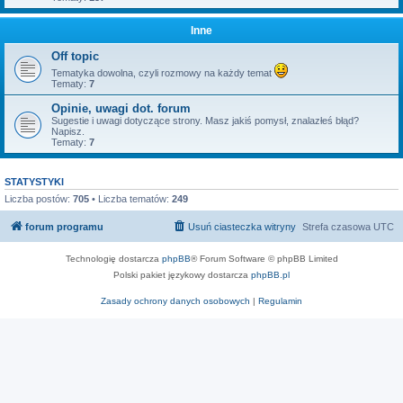
Inne
Off topic
Tematyka dowolna, czyli rozmowy na każdy temat
Tematy:
7
Opinie, uwagi dot. forum
Sugestie i uwagi dotyczące strony. Masz jakiś pomysł, znalazłeś błąd?
Napisz.
Tematy:
7
STATYSTYKI
Liczba postów:
705
• Liczba tematów:
249
forum programu
Usuń ciasteczka witryny
Strefa czasowa
UTC
Technologię dostarcza
phpBB
® Forum Software © phpBB Limited
Polski pakiet językowy dostarcza
phpBB.pl
Zasady ochrony danych osobowych
|
Regulamin