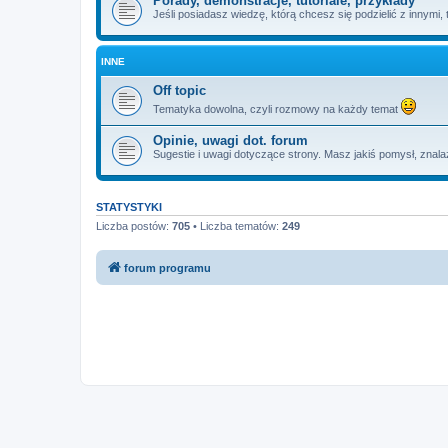
Porady, demonstracje, tutoriale, przykłady
Jeśli posiadasz wiedzę, którą chcesz się podzielić z innymi, to
INNE
Off topic
Tematyka dowolna, czyli rozmowy na każdy temat
Opinie, uwagi dot. forum
Sugestie i uwagi dotyczące strony. Masz jakiś pomysł, znala
STATYSTYKI
Liczba postów:
705
• Liczba tematów:
249
forum programu