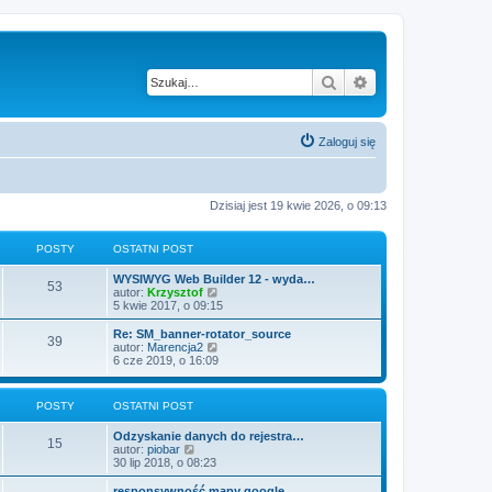
Szukaj
Wyszukiwanie z
Zaloguj się
Dzisiaj jest 19 kwie 2026, o 09:13
POSTY
OSTATNI POST
WYSIWYG Web Builder 12 - wyda…
53
W
autor:
Krzysztof
y
5 kwie 2017, o 09:15
ś
w
Re: SM_banner-rotator_source
39
i
W
autor:
Marencja2
e
y
6 cze 2019, o 16:09
t
ś
l
w
n
i
POSTY
OSTATNI POST
a
e
j
t
Odzyskanie danych do rejestra…
n
l
15
W
autor:
piobar
o
n
y
30 lip 2018, o 08:23
w
a
ś
s
j
w
z
responsywność mapy google
n