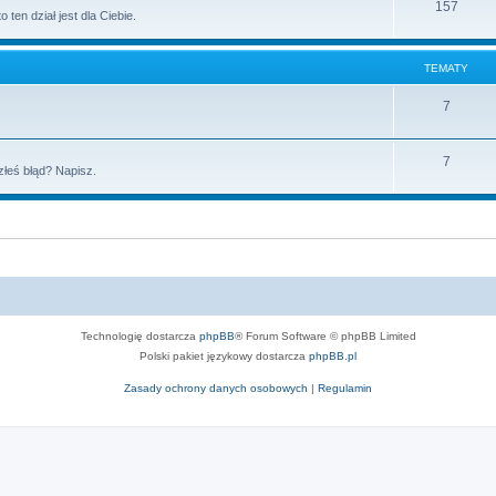
157
 ten dział jest dla Ciebie.
TEMATY
7
7
złeś błąd? Napisz.
Technologię dostarcza
phpBB
® Forum Software © phpBB Limited
Polski pakiet językowy dostarcza
phpBB.pl
Zasady ochrony danych osobowych
|
Regulamin