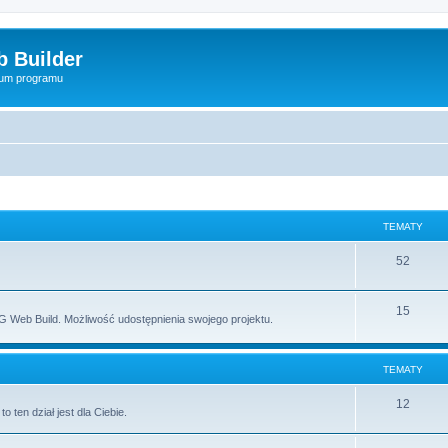
 Builder
rum programu
TEMATY
52
15
 Web Build. Możliwość udostępnienia swojego projektu.
TEMATY
12
ten dział jest dla Ciebie.