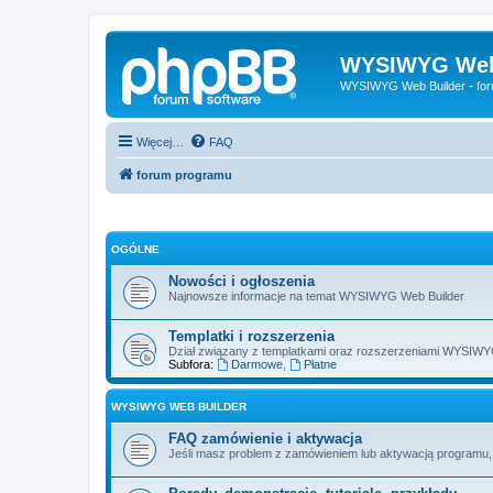
WYSIWYG Web
WYSIWYG Web Builder - fo
Więcej…
FAQ
forum programu
OGÓLNE
Nowości i ogłoszenia
Najnowsze informacje na temat WYSIWYG Web Builder
Templatki i rozszerzenia
Dział związany z templatkami oraz rozszerzeniami WYSIWYG
Subfora:
Darmowe
,
Płatne
WYSIWYG WEB BUILDER
FAQ zamówienie i aktywacja
Jeśli masz problem z zamówieniem lub aktywacją programu, to 