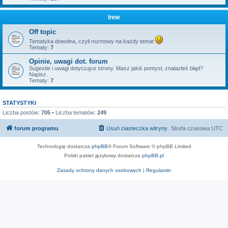
Inne
Off topic
Tematyka dowolna, czyli rozmowy na każdy temat
Tematy:
7
Opinie, uwagi dot. forum
Sugestie i uwagi dotyczące strony. Masz jakiś pomysł, znalazłeś błąd?
Napisz.
Tematy:
7
STATYSTYKI
Liczba postów:
705
• Liczba tematów:
249
forum programu
Usuń ciasteczka witryny
Strefa czasowa
UTC
Technologię dostarcza
phpBB
® Forum Software © phpBB Limited
Polski pakiet językowy dostarcza
phpBB.pl
Zasady ochrony danych osobowych
|
Regulamin