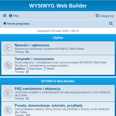
WYSIWYG Web Builder
FAQ
Zaloguj się
S
forum programu
z
Dzisiaj jest 19 kwie 2026, o 09:13
u
Ogólne
k
Nowości i ogłoszenia
a
Najnowsze informacje na temat WYSIWYG Web Builder
Tematy:
52
j
Templatki i rozszerzenia
Dział związany z templatkami oraz rozszerzeniami WYSIWYG Web Build.
Możliwość udostępnienia swojego projektu.
Subfora:
Darmowe
,
Płatne
Tematy:
15
WYSIWYG Web Builder
FAQ zamówienie i aktywacja
Jeśli masz problem z zamówieniem lub aktywacją programu, to ten dział jest
dla Ciebie.
Tematy:
12
Porady, demonstracje, tutoriale, przykłady
Jeśli posiadasz wiedzę, którą chcesz się podzielić z innymi, to ten dział jest
dla Ciebie.
Tematy:
157