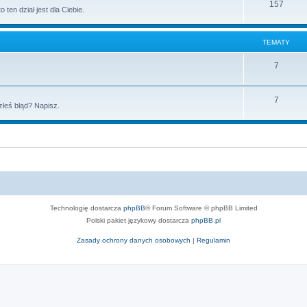
157
 ten dział jest dla Ciebie.
TEMATY
7
7
złeś błąd? Napisz.
Technologię dostarcza
phpBB
® Forum Software © phpBB Limited
Polski pakiet językowy dostarcza
phpBB.pl
Zasady ochrony danych osobowych
|
Regulamin