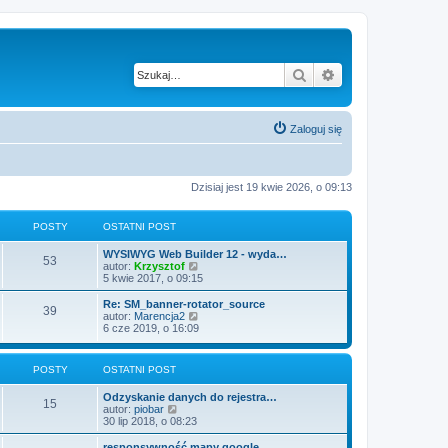
Szukaj
Wyszukiwanie z
Zaloguj się
Dzisiaj jest 19 kwie 2026, o 09:13
POSTY
OSTATNI POST
WYSIWYG Web Builder 12 - wyda…
53
W
autor:
Krzysztof
y
5 kwie 2017, o 09:15
ś
w
Re: SM_banner-rotator_source
39
i
W
autor:
Marencja2
e
y
6 cze 2019, o 16:09
t
ś
l
w
n
i
POSTY
OSTATNI POST
a
e
j
t
Odzyskanie danych do rejestra…
n
l
15
W
autor:
piobar
o
n
y
30 lip 2018, o 08:23
w
a
ś
s
j
w
z
responsywność mapy google
n