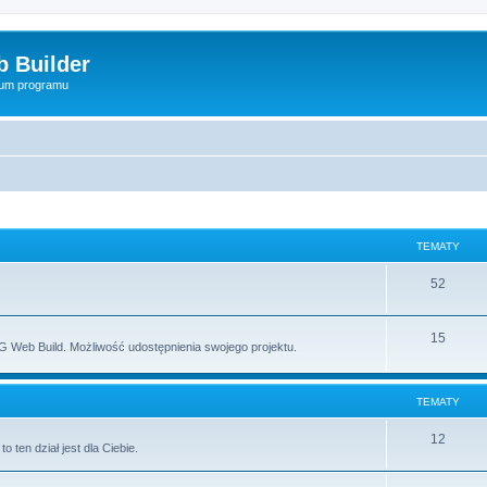
 Builder
rum programu
TEMATY
52
15
 Web Build. Możliwość udostępnienia swojego projektu.
TEMATY
12
ten dział jest dla Ciebie.