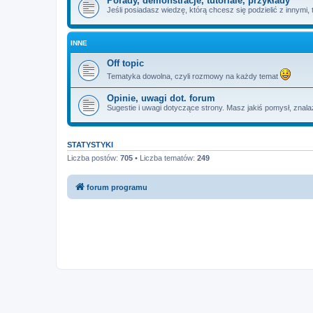
Porady, demonstracje, tutoriale, przykłady
Jeśli posiadasz wiedzę, którą chcesz się podzielić z innymi, to
INNE
Off topic
Tematyka dowolna, czyli rozmowy na każdy temat
Opinie, uwagi dot. forum
Sugestie i uwagi dotyczące strony. Masz jakiś pomysł, znala
STATYSTYKI
Liczba postów:
705
• Liczba tematów:
249
forum programu