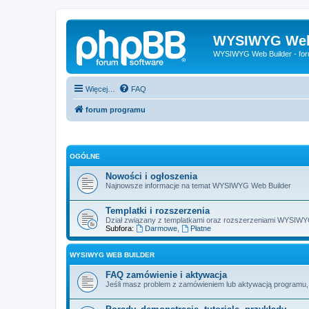
WYSIWYG Web
WYSIWYG Web Builder - fo
Więcej…
FAQ
forum programu
OGÓLNE
Nowości i ogłoszenia
Najnowsze informacje na temat WYSIWYG Web Builder
Templatki i rozszerzenia
Dział związany z templatkami oraz rozszerzeniami WYSIWYG
Subfora:
Darmowe
,
Płatne
WYSIWYG WEB BUILDER
FAQ zamówienie i aktywacja
Jeśli masz problem z zamówieniem lub aktywacją programu, to 